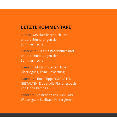
LETZTE KOMMENTARE
Kurt
zu
Das Plastiktischtuch und
andere Erinnerungen der
Sommerfrische
Uschi W.
zu
Das Plastiktischtuch und
andere Erinnerungen der
Sommerfrische
Elaela
zu
Kitsch im Garten: Eine
Überlegung, keine Bewertung
Hannes
zu
Buch-Tipp: BIOGÄRTEN
GESTALTEN: Das große Planungsbuch
von Doris Kampas
Sandra
zu
Sie nennen es Glück: Das
Wiesergut in Saalbach-Hinterglemm