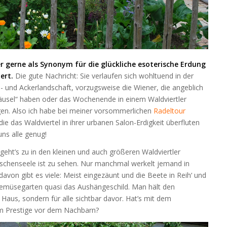
r gerne als Synonym für die glückliche esoterische Erdung
ert.
Die gute Nachricht: Sie verlaufen sich wohltuend in der
 und Ackerlandschaft, vorzugsweise die Wiener, die angeblich
 Häusel“ haben oder das Wochenende in einem Waldviertler
en. Also ich habe bei meiner vorsommerlichen
Radeltour
die das Waldviertel in ihrer urbanen Salon-Erdigkeit überfluten
uns alle genug!
 geht’s zu in den kleinen und auch größeren Waldviertler
schenseele ist zu sehen. Nur manchmal werkelt jemand in
von gibt es viele: Meist eingezäunt und die Beete in Reih‘ und
 Gemüsegarten quasi das Aushängeschild. Man hält den
aus, sondern für alle sichtbar davor. Hat’s mit dem
m Prestige vor dem Nachbarn?