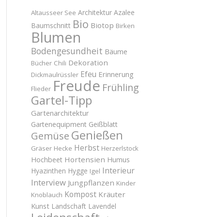
Architektur
Azalee
Altausseer See
Bio
Biotop
Baumschnitt
Birken
Blumen
Bodengesundheit
Bäume
Dekoration
Bücher
Chili
Efeu
Erinnerung
Dickmaulrüssler
Freude
Frühling
Flieder
Gartel-Tipp
Gartenarchitektur
Gartenequipment
Geißblatt
Genießen
Gemüse
Herbst
Gräser
Hecke
Herzerlstock
Hortensien
Hochbeet
Humus
Interieur
Hyazinthen
Hygge
Igel
Interview
Jungpflanzen
Kinder
Kompost
Kräuter
Knoblauch
Kunst
Landschaft
Lavendel