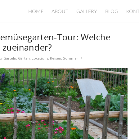
HOME
ABOUT
GALLERY
BLOG
KONT
Gemüsegarten-Tour: Welche
 zueinander?
/
o-Garteln
,
Gärten
,
Locations
,
Reisen
,
Sommer