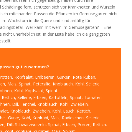
 beeinflussen sich gegenseitig, halten durch ihre
 Schädlinge fern, schützen sich vor Krankheiten und Wurzeln
isch miteinander. Passen die Pflanzen im Gemüsegarten nicht
 im Wachstum in die Quere und sind anfällig für
ädlingsbefall. Wer kann mit wem im Gemüsegarten? – Eine
e nicht unerheblich ist. In der Liste habe ich die gängigsten
tellt:
 passen gut zusammen?
rotten, Kopfsalat, Erdbeeren, Gurken, Rote Rüben.
, Mais, Spinat, Petersilie, Knoblauch, Kohl, Sellerie.
nen, Kohl, Kopfsalat, Spinat.
Rettich, Sellerie, Erbsen, Kartoffeln, Spinat, Tomaten.
n, Dill, Fenchel, Knoblauch, Kohl, Zwiebeln.
at, Knoblauch, Zwiebeln, Kohl, Lauch, Rettich.
el, Gurke, Kohl, Kohlrabi, Mais, Radieschen, Sellerie.
, Dill, Schwarzwurzeln, Spinat, Erbsen, Porree, Rettich.
Kohl, Kohlrabi, Kümmel, Mais, Spinat.