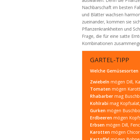
auswählen. Denn die Pflanzen
Nachbarschaft im besten Fall
und Blätter wachsen harmon
zueinander, kommen sie sich
Pflanzenkrankheiten und Sch
Frage, die für eine satte Ernt
Kombinationen zusammenges
GARTEL-TIPP
Welche Gemüsesorten
Zwiebeln
mögen Dill, Ka
Tomaten
mögen Karotten
Rhabarber
mag Buschboh
Kohlrabi
mag Kopfsalat, 
Gurken
mögen Buschbohne
Erdbeeren
mögen Kopfsal
Erbsen
mögen Dill, Fench
Karotten
mögen Chicorée
Kartoffel
mögen Bohnen, 