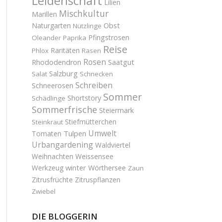
Leidenschaft
Lilien
Mischkultur
Marillen
Obst
Naturgarten
Nützlinge
Pfingstrosen
Oleander
Paprika
Reise
Raritäten
Phlox
Rasen
Rosen
Saatgut
Rhododendron
Salzburg
Salat
Schnecken
Schreiben
Schneerosen
Sommer
Shortstory
Schädlinge
Sommerfrische
Steiermark
Stiefmütterchen
Steinkraut
Umwelt
Tulpen
Tomaten
Urbangardening
Waldviertel
Weihnachten
Weissensee
winter
Werkzeug
Wörthersee
Zaun
Zitrusfrüchte
Zitruspflanzen
Zwiebel
DIE BLOGGERIN