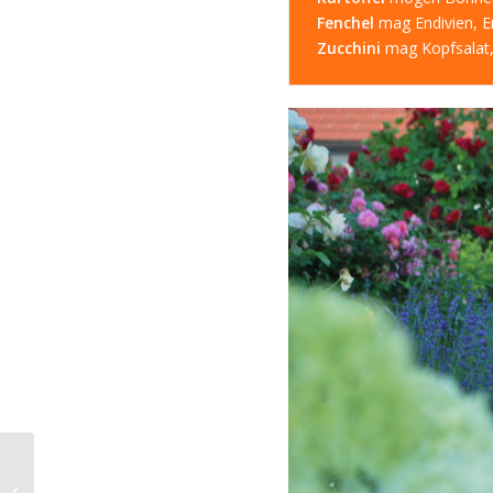
Fenchel
mag Endivien, Er
Zucchini
mag Kopfsalat, 
Kitsch im Garten: Eine
Überlegung, keine