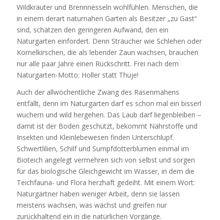
Wildkräuter und Brennnesseln wohlfühlen. Menschen, die
in einem derart naturnahen Garten als Besitzer „zu Gast“
sind, schätzen den geringeren Aufwand, den ein
Naturgarten einfordert. Denn Sträucher wie Schlehen oder
Kornelkirschen, die als lebender Zaun wachsen, brauchen
nur alle paar Jahre einen Rückschritt. Frei nach dem
Naturgarten-Motto: Holler statt Thuje!
Auch der allwöchentliche Zwang des Rasenmähens
entfällt, denn im Naturgarten darf es schon mal ein bisserl
wuchern und wild hergehen. Das Laub darf liegenbleiben –
damit ist der Boden geschützt, bekommt Nährstoffe und
Insekten und Kleinlebewesen finden Unterschlupf.
Schwertlilien, Schilf und Sumpfdotterblumen einmal im
Bioteich angelegt vermehren sich von selbst und sorgen
für das biologische Gleichgewicht im Wasser, in dem die
Teichfauna- und Flora herzhaft gedeiht. Mit einem Wort:
Naturgärtner haben weniger Arbeit, denn sie lassen
meistens wachsen, was wächst und greifen nur
zurückhaltend ein in die natürlichen Vorgänge.