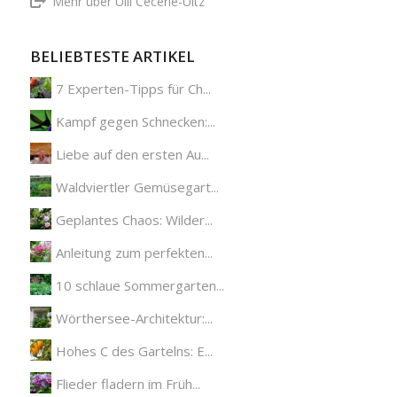
Mehr über Ulli Cecerle-Uitz
BELIEBTESTE ARTIKEL
7 Experten-Tipps für Ch...
Kampf gegen Schnecken:...
Liebe auf den ersten Au...
Waldviertler Gemüsegart...
Geplantes Chaos: Wilder...
Anleitung zum perfekten...
10 schlaue Sommergarten...
Wörthersee-Architektur:...
Hohes C des Gartelns: E...
Flieder fladern im Früh...