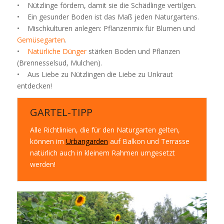
• Nützlinge fördern, damit sie die Schädlinge vertilgen.
• Ein gesunder Boden ist das Maß jeden Naturgartens.
• Mischkulturen anlegen: Pflanzenmix für Blumen und
Gemüsegarten
.
•
Natürliche Dünger
stärken Boden und Pflanzen
(Brennesselsud, Mulchen).
• Aus Liebe zu Nützlingen die Liebe zu Unkraut
entdecken!
GARTEL-TIPP
Alle Richtlinien, die für den Naturgarten gelten,
können im
Urbangarden
auf Balkon und Terrasse
natürlich auch in kleinem Rahmen umgesetzt
werden!