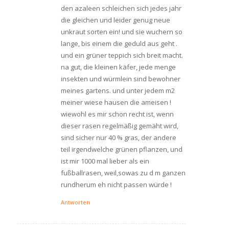
den azaleen schleichen sich jedes jahr
die gleichen und leider genug neue
unkraut sorten ein! und sie wuchern so
lange, bis einem die geduld aus geht .
und ein grüner teppich sich breit macht.
na gut, die kleinen käfer, jede menge
insekten und würmlein sind bewohner
meines gartens. und unter jedem m2
meiner wiese hausen die ameisen !
wiewohl es mir schon recht ist, wenn
dieser rasen regelmäßig gemäht wird,
sind sicher nur 40 % gras, der andere
teil irgendwelche grünen pflanzen, und
ist mir 1000 mal lieber als ein
fußballrasen, weil,sowas zu d m ganzen
rundherum eh nicht passen würde !
Antworten