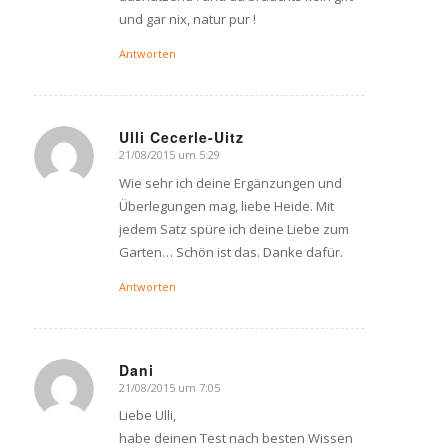
und gar nix, natur pur !
Antworten
Ulli Cecerle-Uitz
21/08/2015 um 5:29
says:
Wie sehr ich deine Ergänzungen und
Überlegungen mag, liebe Heide. Mit
jedem Satz spüre ich deine Liebe zum
Garten… Schön ist das. Danke dafür.
Antworten
Dani
21/08/2015 um 7:05
says:
Liebe Ulli,
habe deinen Test nach besten Wissen