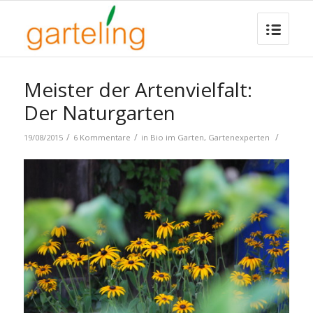
Meister der Artenvielfalt:
Der Naturgarten
/
/
/
19/08/2015
6 Kommentare
in
Bio im Garten
,
Gartenexperten