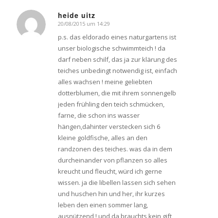
heide uitz
20/08/2015 um 14:29
says:
p.s. das eldorado eines naturgartens ist
unser biologische schwimmteich ! da
darf neben schilf, das ja zur klärung des
teiches unbedingt notwendig ist, einfach
alles wachsen ! meine geliebten
dotterblumen, die mit ihrem sonnengelb
jeden frühling den teich schmücken,
farne, die schon ins wasser
hängen,dahinter verstecken sich 6
kleine goldfische, alles an den
randzonen des teiches. was da in dem
durcheinander von pflanzen so alles
kreucht und fleucht, würd ich gerne
wissen. ja die libellen lassen sich sehen
und huschen hin und her, ihr kurzes
leben den einen sommer lang,
ausnützend ! und da brauchts kein gift