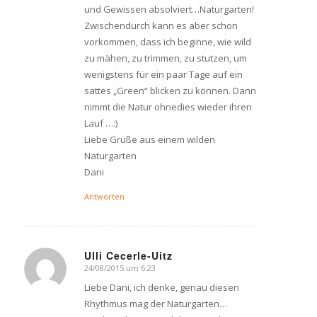
und Gewissen absolviert…Naturgarten!
Zwischendurch kann es aber schon
vorkommen, dass ich beginne, wie wild
zu mähen, zu trimmen, zu stutzen, um
wenigstens für ein paar Tage auf ein
sattes „Green“ blicken zu können. Dann
nimmt die Natur ohnedies wieder ihren
Lauf …:)
Liebe Grüße aus einem wilden
Naturgarten
Dani
Antworten
Ulli Cecerle-Uitz
24/08/2015 um 6:23
says:
Liebe Dani, ich denke, genau diesen
Rhythmus mag der Naturgarten…