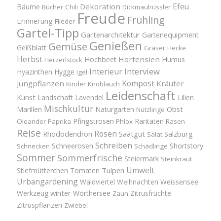
Efeu
Bäume
Dekoration
Bücher
Chili
Dickmaulrüssler
Freude
Frühling
Erinnerung
Flieder
Gartel-Tipp
Gartenarchitektur
Gartenequipment
Genießen
Gemüse
Geißblatt
Gräser
Hecke
Herbst
Hortensien
Hochbeet
Humus
Herzerlstock
Interview
Interieur
Hyazinthen
Hygge
Igel
Kompost
Jungpflanzen
Kräuter
Kinder
Knoblauch
Leidenschaft
Kunst
Landschaft
Lavendel
Lilien
Mischkultur
Obst
Marillen
Naturgarten
Nützlinge
Pfingstrosen
Raritäten
Oleander
Paprika
Phlox
Rasen
Reise
Rosen
Saatgut
Salzburg
Rhododendron
Salat
Schreiben
Schneerosen
Shortstory
Schnecken
Schädlinge
Sommer
Sommerfrische
Steiermark
Steinkraut
Umwelt
Tulpen
Stiefmütterchen
Tomaten
Urbangardening
Waldviertel
Weihnachten
Weissensee
winter
Werkzeug
Wörthersee
Zitrusfrüchte
Zaun
Zitruspflanzen
Zwiebel