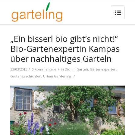
„Ein bisserl bio gibt’s nicht!“
Bio-Gartenexpertin Kampas
über nachhaltiges Garteln
/
/
23/03/2015
0 Kommentare
in
Bio im Garten
,
Gartenexperten
,
/
Gartengeschichten
,
Urban Gardening