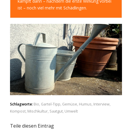
kämpft dann – nachdem die erste Wirkung vorbei
ist – noch viel mehr mit Schädlingen.
Schlagworte:
Bio
,
Gartel-Tipp
,
Gemüse
,
Humus
,
Interview
,
Kompost
,
Mischkultur
,
Saatgut
,
Umwelt
Teile diesen Eintrag