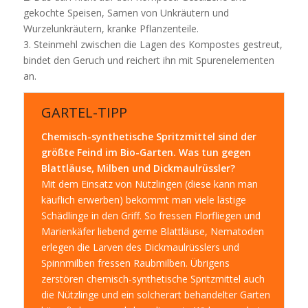
gekochte Speisen, Samen von Unkräutern und
Wurzelunkräutern, kranke Pflanzenteile.
3. Steinmehl zwischen die Lagen des Kompostes gestreut,
bindet den Geruch und reichert ihn mit Spurenelementen
an.
GARTEL-TIPP
Chemisch-synthetische Spritzmittel sind der
größte Feind im Bio-Garten. Was tun gegen
Blattläuse, Milben und Dickmaulrüssler?
Mit dem Einsatz von Nützlingen (diese kann man
käuflich erwerben) bekommt man viele lästige
Schädlinge in den Griff. So fressen Florfliegen und
Marienkäfer liebend gerne Blattläuse, Nematoden
erlegen die Larven des Dickmaulrüsslers und
Spinnmilben fressen Raubmilben. Übrigens
zerstören chemisch-synthetische Spritzmittel auch
die Nützlinge und ein solcherart behandelter Garten