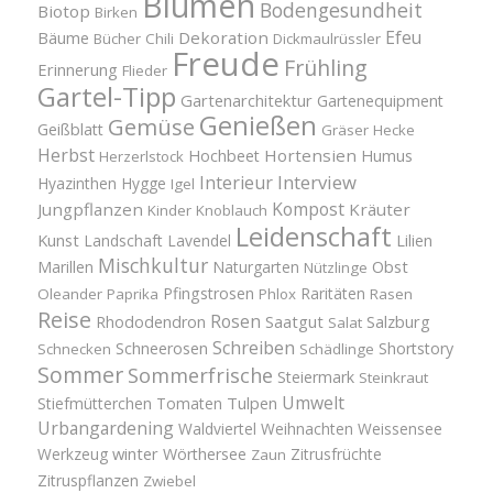
Blumen
Bodengesundheit
Biotop
Birken
Efeu
Bäume
Dekoration
Bücher
Chili
Dickmaulrüssler
Freude
Frühling
Erinnerung
Flieder
Gartel-Tipp
Gartenarchitektur
Gartenequipment
Genießen
Gemüse
Geißblatt
Gräser
Hecke
Herbst
Hortensien
Hochbeet
Humus
Herzerlstock
Interview
Interieur
Hyazinthen
Hygge
Igel
Kompost
Jungpflanzen
Kräuter
Kinder
Knoblauch
Leidenschaft
Kunst
Landschaft
Lavendel
Lilien
Mischkultur
Obst
Marillen
Naturgarten
Nützlinge
Pfingstrosen
Raritäten
Oleander
Paprika
Phlox
Rasen
Reise
Rosen
Saatgut
Salzburg
Rhododendron
Salat
Schreiben
Schneerosen
Shortstory
Schnecken
Schädlinge
Sommer
Sommerfrische
Steiermark
Steinkraut
Umwelt
Tulpen
Stiefmütterchen
Tomaten
Urbangardening
Waldviertel
Weihnachten
Weissensee
winter
Werkzeug
Wörthersee
Zitrusfrüchte
Zaun
Zitruspflanzen
Zwiebel