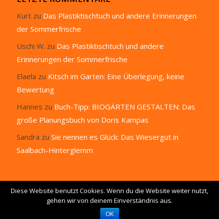
Kurt
zu
Das Plastiktischtuch und andere Erinnerungen
der Sommerfrische
Uschi W.
zu
Das Plastiktischtuch und andere
Erinnerungen der Sommerfrische
Elaela
zu
Kitsch im Garten: Eine Überlegung, keine
Bewertung
Hannes
zu
Buch-Tipp: BIOGÄRTEN GESTALTEN: Das
große Planungsbuch von Doris Kampas
Sandra
zu
Sie nennen es Glück: Das Wiesergut in
Saalbach-Hinterglemm
Diese Website benutzt Cookies. Wenn du die Website weiter nutzt,
gehen wir von deinem Einverständnis aus.
© Copyright 2015 -
www.garteling.at
- Der Garten Blog von Ulli Cecerle-
Uitz - E-Mail:
info@garteling.at
OK