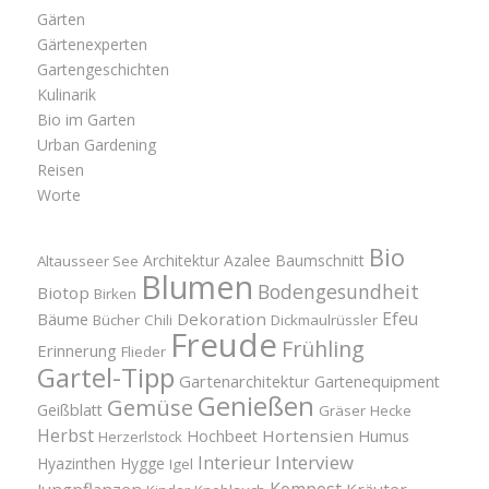
Gärten
Gärtenexperten
Gartengeschichten
Kulinarik
Bio im Garten
Urban Gardening
Reisen
Worte
Bio
Architektur
Azalee
Baumschnitt
Altausseer See
Blumen
Bodengesundheit
Biotop
Birken
Efeu
Bäume
Dekoration
Bücher
Chili
Dickmaulrüssler
Freude
Frühling
Erinnerung
Flieder
Gartel-Tipp
Gartenarchitektur
Gartenequipment
Genießen
Gemüse
Geißblatt
Gräser
Hecke
Herbst
Hortensien
Hochbeet
Humus
Herzerlstock
Interview
Interieur
Hyazinthen
Hygge
Igel
Kompost
Jungpflanzen
Kräuter