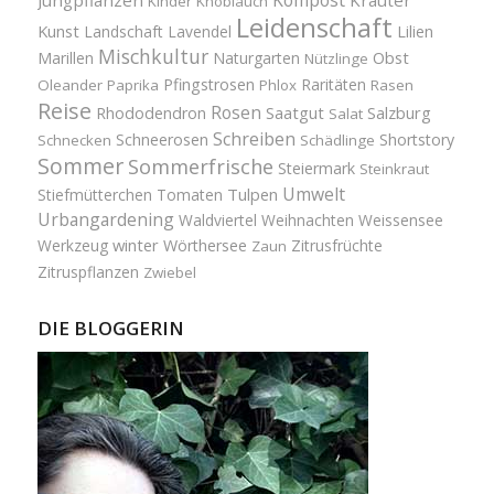
Kinder
Knoblauch
Leidenschaft
Kunst
Landschaft
Lavendel
Lilien
Mischkultur
Obst
Marillen
Naturgarten
Nützlinge
Pfingstrosen
Raritäten
Oleander
Paprika
Phlox
Rasen
Reise
Rosen
Saatgut
Salzburg
Rhododendron
Salat
Schreiben
Schneerosen
Shortstory
Schnecken
Schädlinge
Sommer
Sommerfrische
Steiermark
Steinkraut
Umwelt
Tulpen
Stiefmütterchen
Tomaten
Urbangardening
Waldviertel
Weihnachten
Weissensee
winter
Werkzeug
Wörthersee
Zitrusfrüchte
Zaun
Zitruspflanzen
Zwiebel
DIE BLOGGERIN