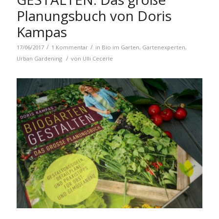
Planungsbuch von Doris
Kampas
/
/
17/06/2017
1 Kommentar
in
Bio im Garten
,
Gartenexperten
,
/
Urban Gardening
von
Ulli Cecerle