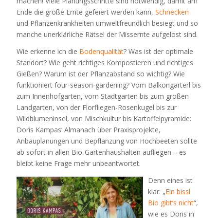
machen! Viele Planungsschritte sind notwendig, damit am
Ende die große Ernte gefeiert werden kann,
Schnecken
und Pflanzenkrankheiten umweltfreundlich besiegt und so
manche unerklärliche Rätsel der Missernte aufgelöst sind.
Wie erkenne ich die
Bodenqualität
? Was ist der optimale
Standort? Wie geht richtiges Kompostieren und richtiges
Gießen? Warum ist der Pflanzabstand so wichtig? Wie
funktioniert four-season-gardening? Vom Balkongarterl bis
zum Innenhofgarten, vom Stadtgarten bis zum großen
Landgarten, von der Florfliegen-Rosenkugel bis zur
Wildblumeninsel, von Mischkultur bis Kartoffelpyramide:
Doris Kampas‘ Almanach über Praxisprojekte,
Anbauplanungen und Bepflanzung von Hochbeeten sollte
ab sofort in allen Bio-Gartenhaushalten aufliegen – es
bleibt keine Frage mehr unbeantwortet.
Denn eines ist
klar: „
Ein bissl
Bio gibt’s nicht
“,
wie es Doris in