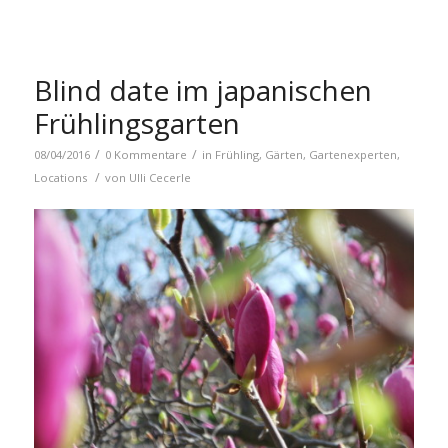
Blind date im japanischen
Frühlingsgarten
/
/
08/04/2016
0 Kommentare
in
Frühling
,
Gärten
,
Gartenexperten
,
/
Locations
von
Ulli Cecerle