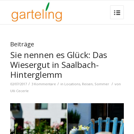
Beiträge
Sie nennen es Glück: Das
Wiesergut in Saalbach-
Hinterglemm
/
/
/
02/07/2017
3 Kommentare
in
Locations
,
Reisen
,
Sommer
von
Ulli Cecerle