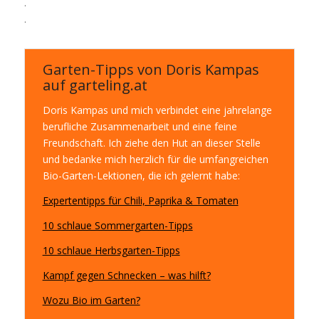
.
.
Garten-Tipps von Doris Kampas
auf garteling.at
Doris Kampas und mich verbindet eine jahrelange
berufliche Zusammenarbeit und eine feine
Freundschaft. Ich ziehe den Hut an dieser Stelle
und bedanke mich herzlich für die umfangreichen
Bio-Garten-Lektionen, die ich gelernt habe:
Expertentipps für Chili, Paprika & Tomaten
10 schlaue Sommergarten-Tipps
10 schlaue Herbsgarten-Tipps
Kampf gegen Schnecken – was hilft?
Wozu Bio im Garten?