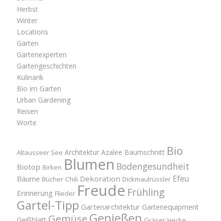
Herbst
Winter
Locations
Gärten
Gärtenexperten
Gartengeschichten
Kulinarik
Bio im Garten
Urban Gardening
Reisen
Worte
Bio
Architektur
Azalee
Baumschnitt
Altausseer See
Blumen
Bodengesundheit
Biotop
Birken
Efeu
Bäume
Dekoration
Bücher
Chili
Dickmaulrüssler
Freude
Frühling
Erinnerung
Flieder
Gartel-Tipp
Gartenarchitektur
Gartenequipment
Genießen
Gemüse
Geißblatt
Gräser
Hecke