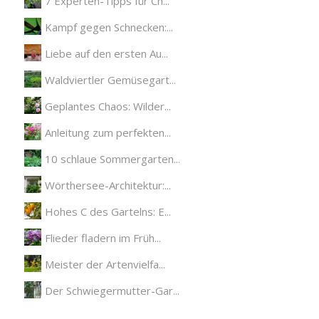
7 Experten-Tipps für Ch...
Kampf gegen Schnecken:...
Liebe auf den ersten Au...
Waldviertler Gemüsegart...
Geplantes Chaos: Wilder...
Anleitung zum perfekten...
10 schlaue Sommergarten...
Wörthersee-Architektur:...
Hohes C des Gartelns: E...
Flieder fladern im Früh...
Meister der Artenvielfa...
Der Schwiegermutter-Gar...