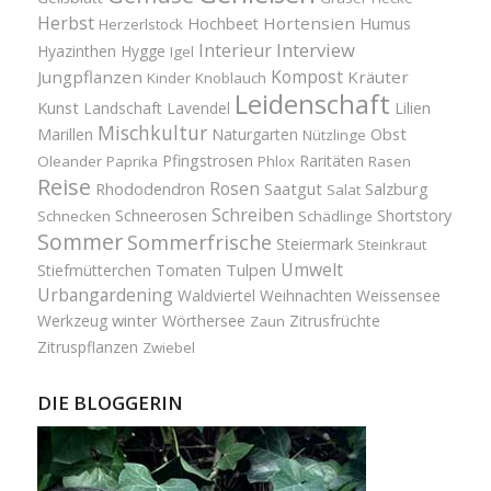
Herbst
Hortensien
Hochbeet
Humus
Herzerlstock
Interview
Interieur
Hyazinthen
Hygge
Igel
Kompost
Jungpflanzen
Kräuter
Kinder
Knoblauch
Leidenschaft
Kunst
Landschaft
Lavendel
Lilien
Mischkultur
Obst
Marillen
Naturgarten
Nützlinge
Pfingstrosen
Raritäten
Oleander
Paprika
Phlox
Rasen
Reise
Rosen
Saatgut
Salzburg
Rhododendron
Salat
Schreiben
Schneerosen
Shortstory
Schnecken
Schädlinge
Sommer
Sommerfrische
Steiermark
Steinkraut
Umwelt
Tulpen
Stiefmütterchen
Tomaten
Urbangardening
Waldviertel
Weihnachten
Weissensee
winter
Werkzeug
Wörthersee
Zitrusfrüchte
Zaun
Zitruspflanzen
Zwiebel
DIE BLOGGERIN