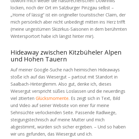
obwohl mich weder die halsbrecherischen Downhills
locken, noch der Ort im Salzburger Pinzgau selbst –
„Home of lässig“ ist ein origineller touristischer Claim, der
mich persönlich aber nicht unbedingt mitten ins Herz trifft
(meine ungestümen Skizirkus-Saisonen in dem berühmten
Wintersportort habe ich längst hinter mir).
Hideaway zwischen Kitzbüheler Alpen
und Hohen Tauern
Auf meiner Google-Suche nach heimischen Hideaways
stoße ich auf das Wiesergut – partout mit Standort in
Saalbach-Hinterglemm. Also gut, denke ich, dieses
Wiesergut verspricht süßes Loslassen und die neuerdings
viel zitierten
Glücksmomente
. Es zeigt sich in Text, Bild
und Video auf seiner Website von einer für meine
Sehnsüchte verlockenden Seite. Passende Radlwege,
steigungstechnisch auf meine Mutter und mich
abgestimmt, würden sich sicher ergeben. – Und so haben
wir uns gefunden, das Wiesergut und ich.