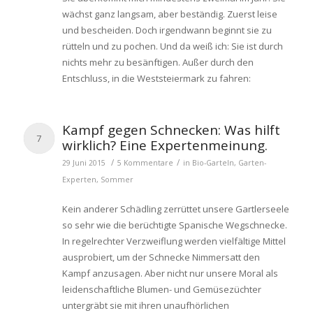
wächst ganz langsam, aber beständig. Zuerst leise
und bescheiden. Doch irgendwann beginnt sie zu
rütteln und zu pochen. Und da weiß ich: Sie ist durch
nichts mehr zu besänftigen. Außer durch den
Entschluss, in die Weststeiermark zu fahren:
Kampf gegen Schnecken: Was hilft
7
wirklich? Eine Expertenmeinung.
/
/
29 Juni 2015
5 Kommentare
in
Bio-Garteln
,
Garten-
Experten
,
Sommer
Kein anderer Schädling zerrüttet unsere Gartlerseele
so sehr wie die berüchtigte Spanische Wegschnecke.
In regelrechter Verzweiflung werden vielfältige Mittel
ausprobiert, um der Schnecke Nimmersatt den
Kampf anzusagen. Aber nicht nur unsere Moral als
leidenschaftliche Blumen- und Gemüsezüchter
untergräbt sie mit ihren unaufhörlichen