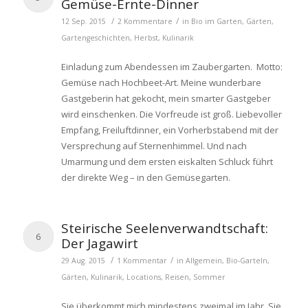
Gemüse-Ernte-Dinner
/
/
12 Sep. 2015
2 Kommentare
in
Bio im Garten
,
Gärten
,
Gartengeschichten
,
Herbst
,
Kulinarik
Einladung zum Abendessen im Zaubergarten. Motto:
Gemüse nach Hochbeet-Art. Meine wunderbare
Gastgeberin hat gekocht, mein smarter Gastgeber
wird einschenken. Die Vorfreude ist groß. Liebevoller
Empfang, Freiluftdinner, ein Vorherbstabend mit der
Versprechung auf Sternenhimmel. Und nach
Umarmung und dem ersten eiskalten Schluck führt
der direkte Weg – in den Gemüsegarten.
Steirische Seelenverwandtschaft:
6
Der Jagawirt
/
/
29 Aug. 2015
1 Kommentar
in
Allgemein
,
Bio-Garteln
,
Gärten
,
Kulinarik
,
Locations
,
Reisen
,
Sommer
Sie überkommt mich mindestens zweimal im Jahr. Sie