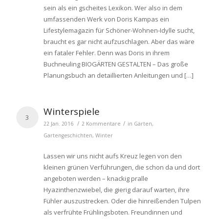
sein als ein gscheites Lexikon. Wer also in dem
umfassenden Werk von Doris Kampas ein
Lifestylemagazin für Schöner-Wohnen-Idylle sucht,
braucht es gar nicht aufzuschlagen. Aber das wäre
ein fataler Fehler. Denn was Doris in ihrem
Buchneuling BIOGÄRTEN GESTALTEN – Das große
Planungsbuch an detaillierten Anleitungen und […]
Winterspiele
3
/
/
22 Jan. 2016
2 Kommentare
in
Gärten
,
Gartengeschichten
,
Winter
Lassen wir uns nicht aufs Kreuz legen von den
kleinen grünen Verführungen, die schon da und dort
angeboten werden – knackig pralle
Hyazinthenzwiebel, die gierig darauf warten, ihre
Fühler auszustrecken. Oder die hinreißenden Tulpen
als verfrühte Frühlingsboten. Freundinnen und