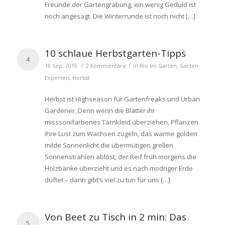
Freunde der Gartengrabung, ein wenig Geduld ist
noch angesagt. Die Winterrunde ist noch nicht […]
10 schlaue Herbstgarten-Tipps
4
/
/
18 Sep. 2015
2 Kommentare
in
Bio im Garten
,
Garten-
Experten
,
Herbst
Herbst ist Highseason für Gartenfreaks und Urban
Gardener. Denn wenn die Blätter ihr
misssonifarbenes Tarnkleid überziehen, Pflanzen
ihre Lust zum Wachsen zügeln, das warme golden
milde Sonnenlicht die übermütigen grellen
Sonnenstrahlen ablöst, der Reif früh morgens die
Holzbänke überzieht und es nach modriger Erde
duftet – dann gibt’s viel zu tun für uns […]
Von Beet zu Tisch in 2 min: Das
5