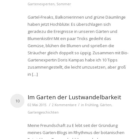
Gartenexperten
,
Sommer
Gartel-Freaks, Balkonierinnen und grüne Däumlinge
haben jetzt Hochblüte: Es überschlagen sich
geradezu die Ereignisse in unseren Gärten und
Blumenkistln! Mit ein paar Tricks gedeiht das
Gemüse, blühen die Blumen und sprießen die
Sträucher gleich doppelt so üppig. Zusammen mit Bio-
Gartenexpertin Doris Kampas habe ich 10 Tipps
zusammengestellt, die leicht umzusetzen, aber groß
in […]
Im Garten der Lustwandelbarkeit
10
/
/
02 Mai 2015
2 Kommentare
in
Frühling
,
Gärten
,
Gartengeschichten
Meine Freundschaft zu E lebt seit der Gründung
meines Garten-Blogs im Rhythmus der botanischen