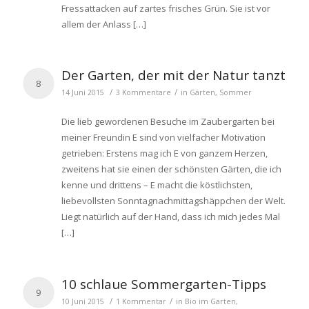
Fressattacken auf zartes frisches Grün. Sie ist vor
allem der Anlass […]
Der Garten, der mit der Natur tanzt
8
/
/
14 Juni 2015
3 Kommentare
in
Gärten
,
Sommer
Die lieb gewordenen Besuche im Zaubergarten bei
meiner Freundin E sind von vielfacher Motivation
getrieben: Erstens mag ich E von ganzem Herzen,
zweitens hat sie einen der schönsten Gärten, die ich
kenne und drittens – E macht die köstlichsten,
liebevollsten Sonntagnachmittagshäppchen der Welt.
Liegt natürlich auf der Hand, dass ich mich jedes Mal
[…]
10 schlaue Sommergarten-Tipps
9
/
/
10 Juni 2015
1 Kommentar
in
Bio im Garten
,