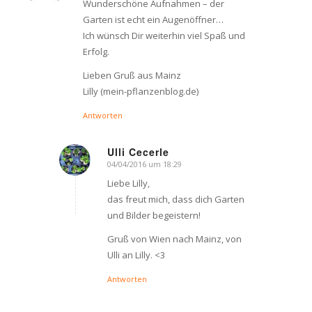
Wunderschöne Aufnahmen – der
Garten ist echt ein Augenöffner…
Ich wünsch Dir weiterhin viel Spaß und
Erfolg.
Lieben Gruß aus Mainz
Lilly (mein-pflanzenblog.de)
Antworten
Ulli Cecerle
04/04/2016 um 18:29
says:
Liebe Lilly,
das freut mich, dass dich Garten
und Bilder begeistern!
Gruß von Wien nach Mainz, von
Ulli an Lilly. <3
Antworten