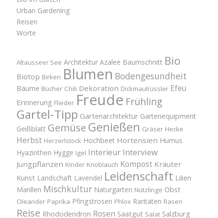
Urban Gardening
Reisen
Worte
Bio
Architektur
Azalee
Baumschnitt
Altausseer See
Blumen
Bodengesundheit
Biotop
Birken
Efeu
Bäume
Dekoration
Bücher
Chili
Dickmaulrüssler
Freude
Frühling
Erinnerung
Flieder
Gartel-Tipp
Gartenarchitektur
Gartenequipment
Genießen
Gemüse
Geißblatt
Gräser
Hecke
Herbst
Hortensien
Hochbeet
Humus
Herzerlstock
Interview
Interieur
Hyazinthen
Hygge
Igel
Kompost
Jungpflanzen
Kräuter
Kinder
Knoblauch
Leidenschaft
Kunst
Landschaft
Lavendel
Lilien
Mischkultur
Obst
Marillen
Naturgarten
Nützlinge
Pfingstrosen
Raritäten
Oleander
Paprika
Phlox
Rasen
Reise
Rosen
Saatgut
Salzburg
Rhododendron
Salat