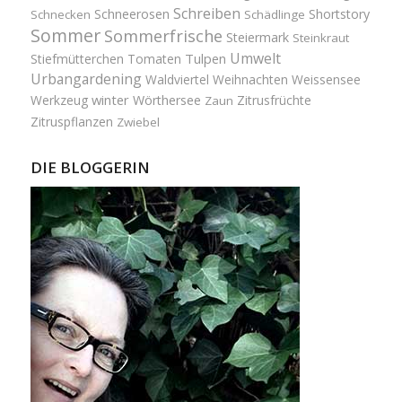
Schreiben
Schneerosen
Shortstory
Schnecken
Schädlinge
Sommer
Sommerfrische
Steiermark
Steinkraut
Umwelt
Tulpen
Stiefmütterchen
Tomaten
Urbangardening
Waldviertel
Weihnachten
Weissensee
winter
Werkzeug
Wörthersee
Zitrusfrüchte
Zaun
Zitruspflanzen
Zwiebel
DIE BLOGGERIN