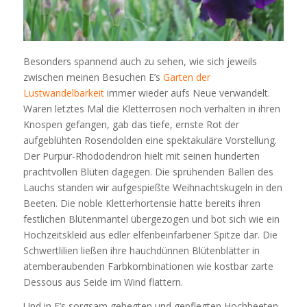
Besonders spannend auch zu sehen, wie sich jeweils
zwischen meinen Besuchen E’s
Garten der
Lustwandelbarkeit
immer wieder aufs Neue verwandelt.
Waren letztes Mal die Kletterrosen noch verhalten in ihren
Knospen gefangen, gab das tiefe, ernste Rot der
aufgeblühten Rosendolden eine spektakuläre Vorstellung.
Der Purpur-Rhododendron hielt mit seinen hunderten
prachtvollen Blüten dagegen. Die sprühenden Ballen des
Lauchs standen wir aufgespießte Weihnachtskugeln in den
Beeten. Die noble Kletterhortensie hatte bereits ihren
festlichen Blütenmantel übergezogen und bot sich wie ein
Hochzeitskleid aus edler elfenbeinfarbener Spitze dar. Die
Schwertlilien ließen ihre hauchdünnen Blütenblätter in
atemberaubenden Farbkombinationen wie kostbar zarte
Dessous aus Seide im Wind flattern.
Und in E’s sorgsam gehegten und gepflegten Hochbeeten