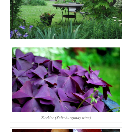
Zierklee (Xalis burgundy wine)