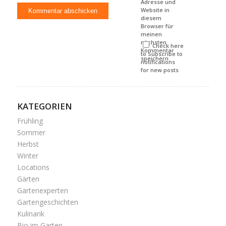
Adresse und
Website in
diesem
Browser für
meinen
nächsten
Check here
Kommentar
to Subscribe to
speichern.
notifications
for new posts
KATEGORIEN
Frühling
Sommer
Herbst
Winter
Locations
Gärten
Gärtenexperten
Gartengeschichten
Kulinarik
Bio im Garten