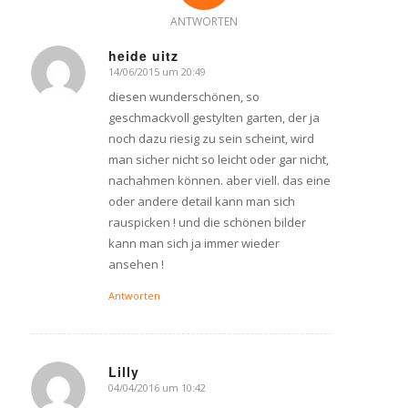
ANTWORTEN
heide uitz
14/06/2015 um 20:49
says:
diesen wunderschönen, so
geschmackvoll gestylten garten, der ja
noch dazu riesig zu sein scheint, wird
man sicher nicht so leicht oder gar nicht,
nachahmen können. aber viell. das eine
oder andere detail kann man sich
rauspicken ! und die schönen bilder
kann man sich ja immer wieder
ansehen !
Antworten
Lilly
04/04/2016 um 10:42
says: