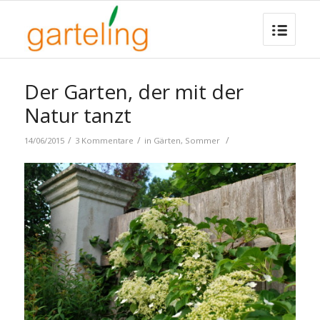
Der Garten, der mit der
Natur tanzt
/
/
/
14/06/2015
3 Kommentare
in
Gärten
,
Sommer