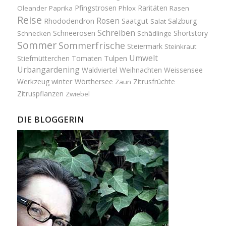
Pfingstrosen
Raritäten
Oleander
Paprika
Phlox
Rasen
Reise
Rosen
Saatgut
Salzburg
Rhododendron
Salat
Schreiben
Schneerosen
Shortstory
Schnecken
Schädlinge
Sommer
Sommerfrische
Steiermark
Steinkraut
Umwelt
Tulpen
Stiefmütterchen
Tomaten
Urbangardening
Waldviertel
Weihnachten
Weissensee
winter
Werkzeug
Wörthersee
Zitrusfrüchte
Zaun
Zitruspflanzen
Zwiebel
DIE BLOGGERIN