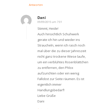
Antworten
Dani
09/09/2015 um 7:01
says:
Stimmt, Heide!
Auch hinsichtlich Schuhwerk
gerate ich hin und wieder ins
Straucheln, wenn ich rasch noch
mal über die zu dieser Jahreszeit
nicht ganz trockene Wiese laufe,
um ein verblühtes Rosenblättchen
zu entfernen, den Phlox
aufzurichten oder ein wenig
Fallobst zur Seite räumen. Es ist
eigentlich immer
Handlungsbedarf!
Liebe Grüße
Dani