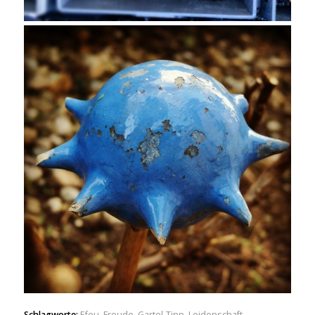
Schlagworte:
Efeu
,
Freude
,
Gartel-Tipp
,
Leidenschaft