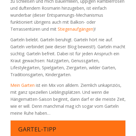
zu schließen und mich Bauernlilien, üppigen Ramblerrosen
und duftendem Rosmarin hinzugeben, ist einfach
wunderbar (dieser Entspannungs-Mechanismus
funktioniert übrigens auch mit Balkon- oder
Terrassentüren und mit
Stiegenaufgängen
)!
Garteln belebt. Garteln beruhigt. Garteln hört nie auf.
Garteln verbindet (wie dieser Blog beweist!). Garteln macht
süchtig. Garteln befreit. Dabei ist für jeden Anspruch ein
Kraut gewachsen: Nutzgarten, Genussgarten,
Lifestylegarten, Spielgarten, Ziergarten, wilder Garten,
Traditionsgarten, Kindergarten.
Mein Garten
ist ein Mix von alldem. Ziemlich unkapriziös,
mit ganz speziellen Lieblingsplätzen. Und wenn die
Hängematten-Saison beginnt, dann darf er die meiste Zeit,
wie er will. Denn manchmal mag ich sogar vom Garteln
meine Ruhe haben…
GARTEL-TIPP