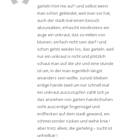
garteln hört nie auf ! und selbst wenn
man schön gekleidet, weil man vor hat,
auch der stadt mal einen besuch
abzustatten, erhascht mindestens ein
auge ein unkraut, das so mitten von
blumen, einfach nicht sein darf ! und
schon gehts wieder los, das garteln. weil
nur ein unkraut is nicht und plötzlich
schaut man auf die uhr und eine stunde
ist um, in der man eigentlich längst
woanders sein wollte. zurück bleiben
erdige hände (weil um nur schnell mal
ein unkraut auszuzupfen zahlt sich ja
das anziehen von garten-handschuhen
nicht aus) erdige fingernägel und
erdflecken auf dem stadt-gewand, ein
schmerzender rücken und wehe knie !
aber trotz allem, die garteling – sucht ist
unheilbar !