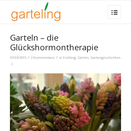
Garteln – die
Glückshormontherapie
/
/
07/03/2015
2 Kommentare
in
Frühling
,
Gärten
,
Gartengeschichten
/