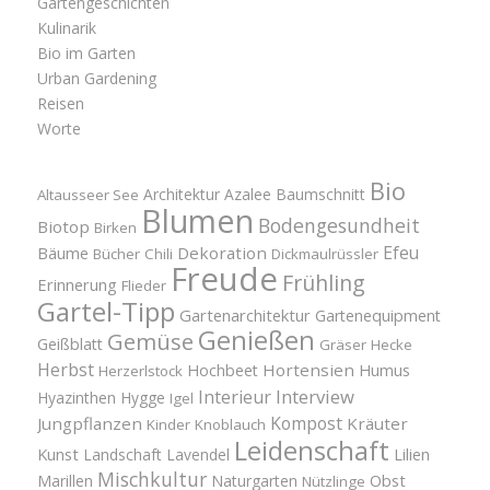
Gartengeschichten
Kulinarik
Bio im Garten
Urban Gardening
Reisen
Worte
Bio
Architektur
Azalee
Baumschnitt
Altausseer See
Blumen
Bodengesundheit
Biotop
Birken
Efeu
Bäume
Dekoration
Bücher
Chili
Dickmaulrüssler
Freude
Frühling
Erinnerung
Flieder
Gartel-Tipp
Gartenarchitektur
Gartenequipment
Genießen
Gemüse
Geißblatt
Gräser
Hecke
Herbst
Hortensien
Hochbeet
Humus
Herzerlstock
Interview
Interieur
Hyazinthen
Hygge
Igel
Kompost
Jungpflanzen
Kräuter
Kinder
Knoblauch
Leidenschaft
Kunst
Landschaft
Lavendel
Lilien
Mischkultur
Obst
Marillen
Naturgarten
Nützlinge