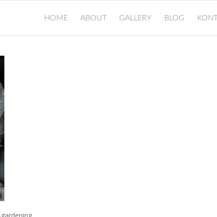
HOME
ABOUT
GALLERY
BLOG
KONT
-gardening