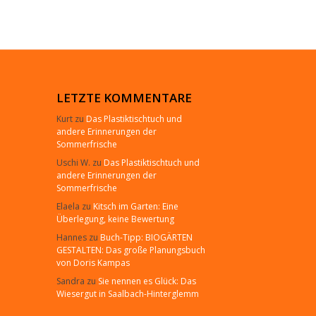
LETZTE KOMMENTARE
Kurt
zu
Das Plastiktischtuch und
andere Erinnerungen der
Sommerfrische
Uschi W.
zu
Das Plastiktischtuch und
andere Erinnerungen der
Sommerfrische
Elaela
zu
Kitsch im Garten: Eine
Überlegung, keine Bewertung
Hannes
zu
Buch-Tipp: BIOGÄRTEN
GESTALTEN: Das große Planungsbuch
von Doris Kampas
Sandra
zu
Sie nennen es Glück: Das
Wiesergut in Saalbach-Hinterglemm