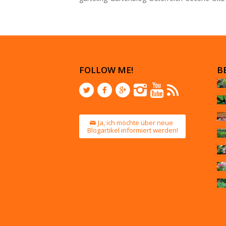
FOLLOW ME!
B
Ja, ich möchte über neue
Blogartikel informiert werden!