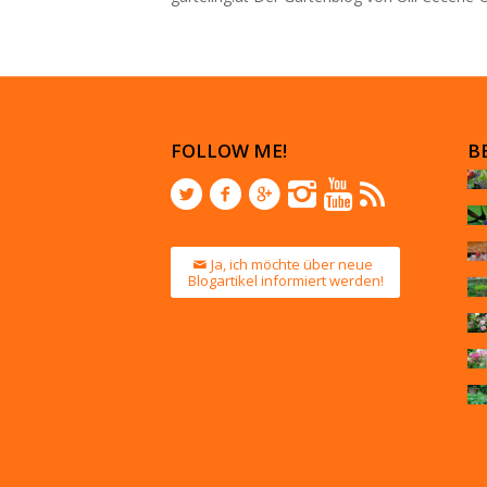
FOLLOW ME!
B
Ja, ich möchte über neue
Blogartikel informiert werden!