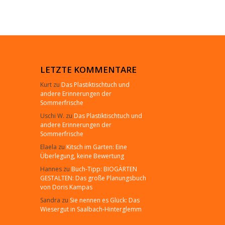
LETZTE KOMMENTARE
Kurt
zu
Das Plastiktischtuch und
andere Erinnerungen der
Sommerfrische
Uschi W.
zu
Das Plastiktischtuch und
andere Erinnerungen der
Sommerfrische
Elaela
zu
Kitsch im Garten: Eine
Überlegung, keine Bewertung
Hannes
zu
Buch-Tipp: BIOGÄRTEN
GESTALTEN: Das große Planungsbuch
von Doris Kampas
Sandra
zu
Sie nennen es Glück: Das
Wiesergut in Saalbach-Hinterglemm