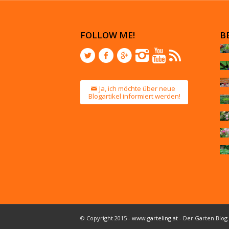
FOLLOW ME!
B
Ja, ich möchte über neue
Blogartikel informiert werden!
© Copyright 2015 -
www.garteling.at
- Der Garten Blog 