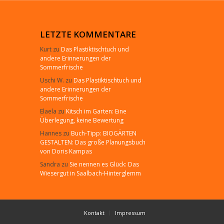
LETZTE KOMMENTARE
Kurt
zu
Das Plastiktischtuch und
andere Erinnerungen der
Sommerfrische
Uschi W.
zu
Das Plastiktischtuch und
andere Erinnerungen der
Sommerfrische
Elaela
zu
Kitsch im Garten: Eine
Überlegung, keine Bewertung
Hannes
zu
Buch-Tipp: BIOGÄRTEN
GESTALTEN: Das große Planungsbuch
von Doris Kampas
Sandra
zu
Sie nennen es Glück: Das
Wiesergut in Saalbach-Hinterglemm
Kontakt
Impressum