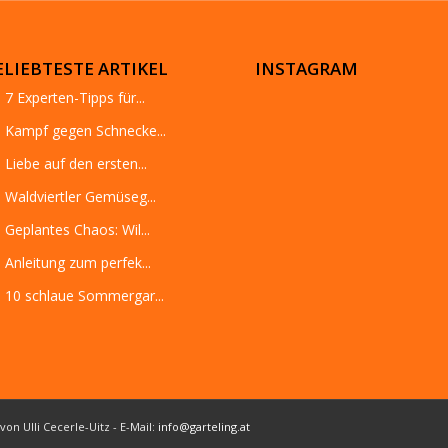
ELIEBTESTE ARTIKEL
INSTAGRAM
7 Experten-Tipps für...
Kampf gegen Schnecke...
Liebe auf den ersten...
Waldviertler Gemüseg...
Geplantes Chaos: Wil...
Anleitung zum perfek...
10 schlaue Sommergar...
von Ulli Cecerle-Uitz - E-Mail:
info@garteling.at