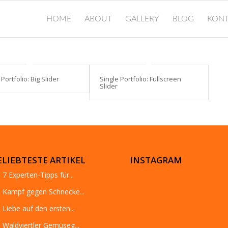
HOME
ABOUT
GALLERY
BLOG
KONT
 Portfolio: Big Slider
Single Portfolio: Fullscreen
Slider
ELIEBTESTE ARTIKEL
INSTAGRAM
7 Experten-Tipps für...
Kampf gegen Schnecke...
Liebe auf den ersten...
Waldviertler Gemüseg...