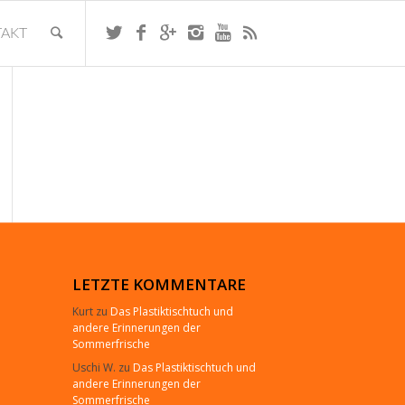
AKT
LETZTE KOMMENTARE
Kurt
zu
Das Plastiktischtuch und
andere Erinnerungen der
Sommerfrische
Uschi W.
zu
Das Plastiktischtuch und
andere Erinnerungen der
Sommerfrische