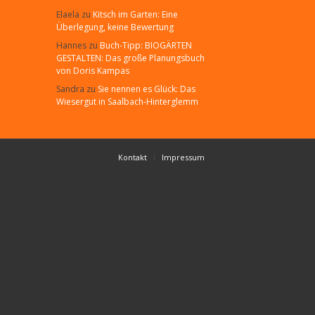
Elaela
zu
Kitsch im Garten: Eine
Überlegung, keine Bewertung
Hannes
zu
Buch-Tipp: BIOGÄRTEN
GESTALTEN: Das große Planungsbuch
von Doris Kampas
Sandra
zu
Sie nennen es Glück: Das
Wiesergut in Saalbach-Hinterglemm
Kontakt
Impressum