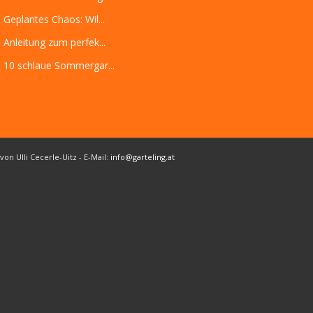
Geplantes Chaos: Wil...
Anleitung zum perfek...
10 schlaue Sommergar...
von Ulli Cecerle-Uitz - E-Mail:
info@garteling.at