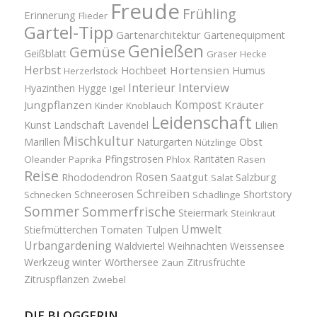
Freude
Frühling
Erinnerung
Flieder
Gartel-Tipp
Gartenarchitektur
Gartenequipment
Genießen
Gemüse
Geißblatt
Gräser
Hecke
Herbst
Hortensien
Hochbeet
Humus
Herzerlstock
Interview
Interieur
Hyazinthen
Hygge
Igel
Kompost
Jungpflanzen
Kräuter
Kinder
Knoblauch
Leidenschaft
Kunst
Landschaft
Lavendel
Lilien
Mischkultur
Obst
Marillen
Naturgarten
Nützlinge
Pfingstrosen
Raritäten
Oleander
Paprika
Phlox
Rasen
Reise
Rosen
Saatgut
Salzburg
Rhododendron
Salat
Schreiben
Schneerosen
Shortstory
Schnecken
Schädlinge
Sommer
Sommerfrische
Steiermark
Steinkraut
Umwelt
Tulpen
Stiefmütterchen
Tomaten
Urbangardening
Waldviertel
Weihnachten
Weissensee
winter
Werkzeug
Wörthersee
Zitrusfrüchte
Zaun
Zitruspflanzen
Zwiebel
DIE BLOGGERIN