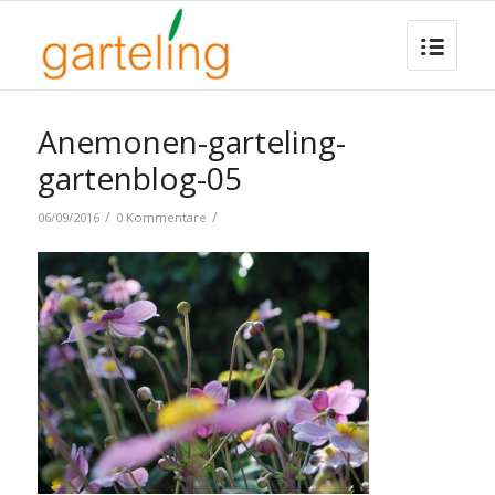
Anemonen-garteling-
gartenblog-05
/
/
06/09/2016
0 Kommentare