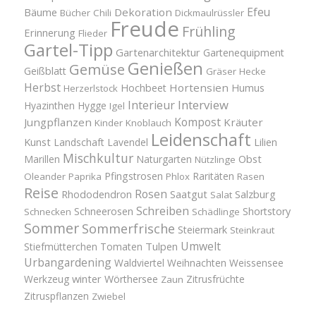
Efeu
Bäume
Dekoration
Bücher
Chili
Dickmaulrüssler
Freude
Frühling
Erinnerung
Flieder
Gartel-Tipp
Gartenarchitektur
Gartenequipment
Genießen
Gemüse
Geißblatt
Gräser
Hecke
Herbst
Hortensien
Hochbeet
Humus
Herzerlstock
Interview
Interieur
Hyazinthen
Hygge
Igel
Kompost
Jungpflanzen
Kräuter
Kinder
Knoblauch
Leidenschaft
Kunst
Landschaft
Lavendel
Lilien
Mischkultur
Obst
Marillen
Naturgarten
Nützlinge
Pfingstrosen
Raritäten
Oleander
Paprika
Phlox
Rasen
Reise
Rosen
Saatgut
Salzburg
Rhododendron
Salat
Schreiben
Schneerosen
Shortstory
Schnecken
Schädlinge
Sommer
Sommerfrische
Steiermark
Steinkraut
Umwelt
Tulpen
Stiefmütterchen
Tomaten
Urbangardening
Waldviertel
Weihnachten
Weissensee
winter
Werkzeug
Wörthersee
Zitrusfrüchte
Zaun
Zitruspflanzen
Zwiebel