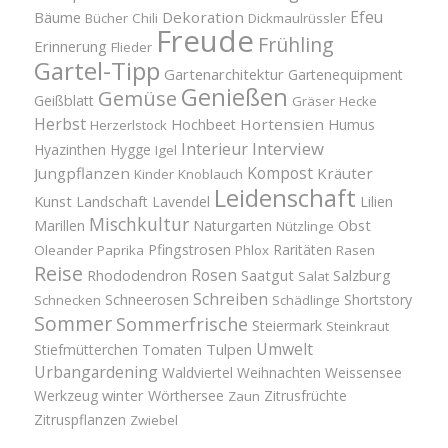
Efeu
Bäume
Dekoration
Bücher
Chili
Dickmaulrüssler
Freude
Frühling
Erinnerung
Flieder
Gartel-Tipp
Gartenarchitektur
Gartenequipment
Genießen
Gemüse
Geißblatt
Gräser
Hecke
Herbst
Hortensien
Hochbeet
Humus
Herzerlstock
Interview
Interieur
Hyazinthen
Hygge
Igel
Kompost
Jungpflanzen
Kräuter
Kinder
Knoblauch
Leidenschaft
Kunst
Landschaft
Lavendel
Lilien
Mischkultur
Obst
Marillen
Naturgarten
Nützlinge
Pfingstrosen
Raritäten
Oleander
Paprika
Phlox
Rasen
Reise
Rosen
Saatgut
Salzburg
Rhododendron
Salat
Schreiben
Schneerosen
Shortstory
Schnecken
Schädlinge
Sommer
Sommerfrische
Steiermark
Steinkraut
Umwelt
Tulpen
Stiefmütterchen
Tomaten
Urbangardening
Waldviertel
Weihnachten
Weissensee
winter
Werkzeug
Wörthersee
Zitrusfrüchte
Zaun
Zitruspflanzen
Zwiebel