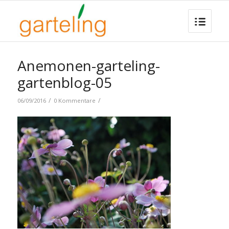
Anemonen-garteling-
gartenblog-05
/
/
06/09/2016
0 Kommentare