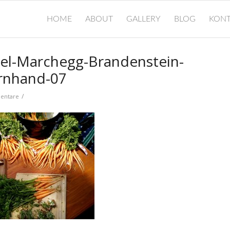
HOME
ABOUT
GALLERY
BLOG
KONT
el-Marchegg-Brandenstein-
rnhand-07
/
entare