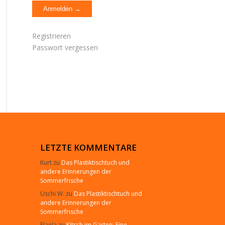
Registrieren
Passwort vergessen
LETZTE KOMMENTARE
Kurt
zu
Das Plastiktischtuch und
andere Erinnerungen der
Sommerfrische
Uschi W.
zu
Das Plastiktischtuch und
andere Erinnerungen der
Sommerfrische
Elaela
zu
Kitsch im Garten: Eine