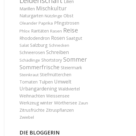
Leidenschaft
Lilien
Mischkultur
Marillen
Obst
Naturgarten
Nützlinge
Pfingstrosen
Oleander
Paprika
Reise
Raritäten
Phlox
Rasen
Rosen
Saatgut
Rhododendron
Salzburg
Salat
Schnecken
Schreiben
Schneerosen
Sommer
Shortstory
Schädlinge
Sommerfrische
Steiermark
Stiefmütterchen
Steinkraut
Umwelt
Tulpen
Tomaten
Urbangardening
Waldviertel
Weihnachten
Weissensee
winter
Werkzeug
Wörthersee
Zaun
Zitrusfrüchte
Zitruspflanzen
Zwiebel
DIE BLOGGERIN