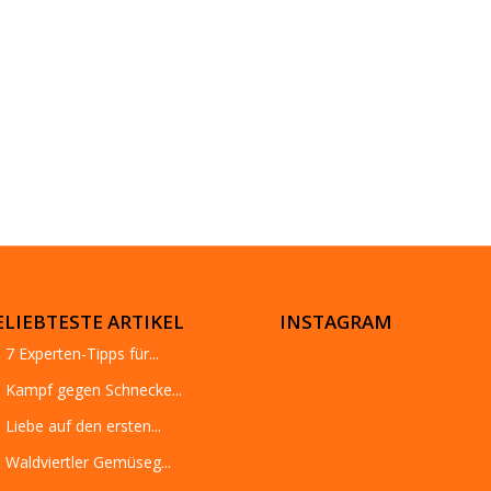
ELIEBTESTE ARTIKEL
INSTAGRAM
7 Experten-Tipps für...
Kampf gegen Schnecke...
Liebe auf den ersten...
Waldviertler Gemüseg...