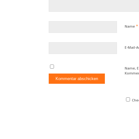
*
Name
E-Mail-
Name, E
Komment
Chec