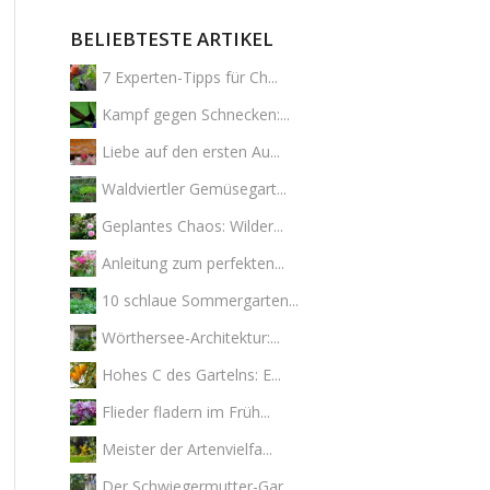
BELIEBTESTE ARTIKEL
7 Experten-Tipps für Ch...
Kampf gegen Schnecken:...
Liebe auf den ersten Au...
Waldviertler Gemüsegart...
Geplantes Chaos: Wilder...
Anleitung zum perfekten...
10 schlaue Sommergarten...
Wörthersee-Architektur:...
Hohes C des Gartelns: E...
Flieder fladern im Früh...
Meister der Artenvielfa...
Der Schwiegermutter-Gar...