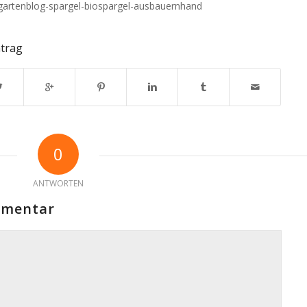
-gartenblog-spargel-biospargel-ausbauernhand
ntrag
0
ANTWORTEN
mmentar