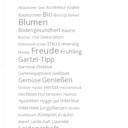
Architektur
Azalee
Altausseer See
Bio
Biotop
Baumschnitt
Birken
Blumen
Bodengesundheit
Bäume
Dekoration
Bücher
Chili
Efeu
Erinnerung
Dickmaulrüssler
Freude
Frühling
Flieder
Gartel-Tipp
Gartenarchitektur
Gartenequipment
Geißblatt
Genießen
Gemüse
Herbst
Gräser
Hecke
Herzerlstock
Hortensien
Hochbeet
Humus
Interieur
Hyazinthen
Hygge
Igel
Interview
Jungpflanzen
Kinder
Kompost
Kräuter
Knoblauch
Kunst
Landschaft
Lavendel