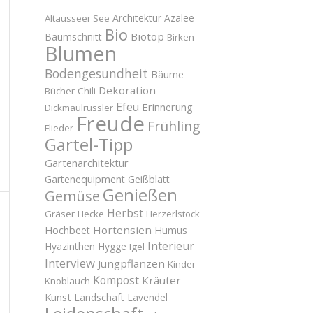
Architektur
Azalee
Altausseer See
Bio
Biotop
Baumschnitt
Birken
Blumen
Bodengesundheit
Bäume
Dekoration
Bücher
Chili
Efeu
Erinnerung
Dickmaulrüssler
Freude
Frühling
Flieder
Gartel-Tipp
Gartenarchitektur
Gartenequipment
Geißblatt
Genießen
Gemüse
Herbst
Gräser
Hecke
Herzerlstock
Hortensien
Hochbeet
Humus
Interieur
Hyazinthen
Hygge
Igel
Interview
Jungpflanzen
Kinder
Kompost
Kräuter
Knoblauch
Kunst
Landschaft
Lavendel