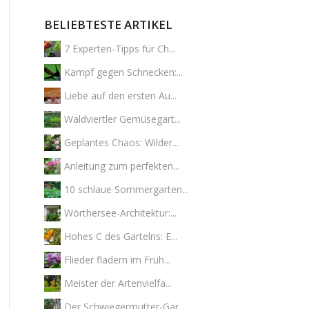
BELIEBTESTE ARTIKEL
7 Experten-Tipps für Ch...
Kampf gegen Schnecken:...
Liebe auf den ersten Au...
Waldviertler Gemüsegart...
Geplantes Chaos: Wilder...
Anleitung zum perfekten...
10 schlaue Sommergarten...
Wörthersee-Architektur:...
Hohes C des Gartelns: E...
Flieder fladern im Früh...
Meister der Artenvielfa...
Der Schwiegermutter-Gar...