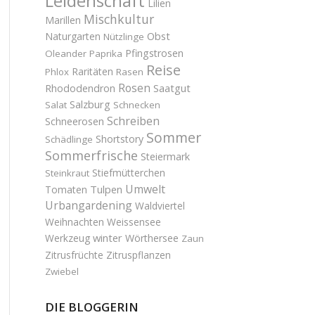
Leidenschaft
Lilien
Mischkultur
Marillen
Obst
Naturgarten
Nützlinge
Pfingstrosen
Oleander
Paprika
Reise
Raritäten
Phlox
Rasen
Rosen
Saatgut
Rhododendron
Salzburg
Salat
Schnecken
Schreiben
Schneerosen
Sommer
Shortstory
Schädlinge
Sommerfrische
Steiermark
Stiefmütterchen
Steinkraut
Umwelt
Tulpen
Tomaten
Urbangardening
Waldviertel
Weihnachten
Weissensee
winter
Werkzeug
Wörthersee
Zaun
Zitrusfrüchte
Zitruspflanzen
Zwiebel
DIE BLOGGERIN