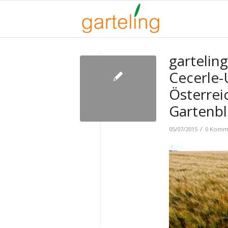
garteling
Cecerle-
Österreic
Gartenbl
/
05/07/2015
0 Komm