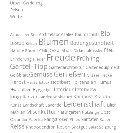
Urban Gardening
Reisen
Worte
Bio
Architektur
Azalee
Baumschnitt
Altausseer See
Blumen
Bodengesundheit
Biotop
Birken
Efeu
Bäume
Dekoration
Bücher
Chili
Dickmaulrüssler
Freude
Frühling
Erinnerung
Flieder
Gartel-Tipp
Gartenarchitektur
Gartenequipment
Genießen
Gemüse
Geißblatt
Gräser
Hecke
Herbst
Hortensien
Hochbeet
Humus
Herzerlstock
Interview
Interieur
Hyazinthen
Hygge
Igel
Kompost
Jungpflanzen
Kräuter
Kinder
Knoblauch
Leidenschaft
Kunst
Landschaft
Lavendel
Lilien
Mischkultur
Obst
Marillen
Naturgarten
Nützlinge
Pfingstrosen
Raritäten
Oleander
Paprika
Phlox
Rasen
Reise
Rosen
Saatgut
Salzburg
Rhododendron
Salat