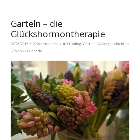
Garteln – die
Glückshormontherapie
/
/
07/03/2015
2 Kommentare
in
Frühling
,
Gärten
,
Gartengeschichten
/
von
Ulli Cecerle