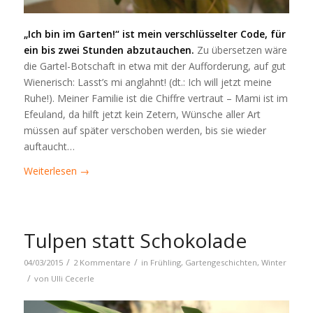
„Ich bin im Garten!“ ist mein verschlüsselter Code, für
ein bis zwei Stunden abzutauchen.
Zu übersetzen wäre
die Gartel-Botschaft in etwa mit der Aufforderung, auf gut
Wienerisch: Lasst’s mi anglahnt! (dt.: Ich will jetzt meine
Ruhe!). Meiner Familie ist die Chiffre vertraut – Mami ist im
Efeuland, da hilft jetzt kein Zetern, Wünsche aller Art
müssen auf später verschoben werden, bis sie wieder
auftaucht…
Weiterlesen
→
Tulpen statt Schokolade
/
/
04/03/2015
2 Kommentare
in
Frühling
,
Gartengeschichten
,
Winter
/
von
Ulli Cecerle