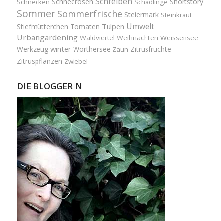
Schreiben
Schneerosen
Shortstory
Schnecken
Schädlinge
Sommer
Sommerfrische
Steiermark
Steinkraut
Umwelt
Tulpen
Stiefmütterchen
Tomaten
Urbangardening
Waldviertel
Weihnachten
Weissensee
winter
Werkzeug
Wörthersee
Zitrusfrüchte
Zaun
Zitruspflanzen
Zwiebel
DIE BLOGGERIN