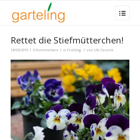
Rettet die Stiefmütterchen!
/
/
/
18/03/2015
0 Kommentare
in
Frühling
von
Ulli Cecerle