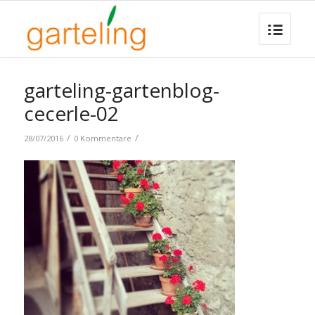
garteling-gartenblog-
cecerle-02
/
/
28/07/2016
0 Kommentare