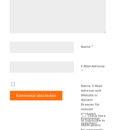
*
Name
E-Mail-Adresse
*
Name, E-Mail-
Adresse und
Website in
diesem
Browser für
meinen
nächsten
Check here
Kommentar
to Subscribe to
speichern.
notifications
for new posts