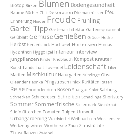
Blumen
Bodengesundheit
Biotop
Birken
Efeu
Bäume
Dekoration
Bücher
Chili
Dickmaulrüssler
Freude
Frühling
Erinnerung
Flieder
Gartel-Tipp
Gartenarchitektur
Gartenequipment
Genießen
Gemüse
Geißblatt
Gräser
Hecke
Herbst
Hortensien
Hochbeet
Humus
Herzerlstock
Interview
Interieur
Hyazinthen
Hygge
Igel
Kompost
Jungpflanzen
Kräuter
Kinder
Knoblauch
Leidenschaft
Kunst
Landschaft
Lavendel
Lilien
Mischkultur
Obst
Marillen
Naturgarten
Nützlinge
Pfingstrosen
Raritäten
Oleander
Paprika
Phlox
Rasen
Reise
Rosen
Saatgut
Salzburg
Rhododendron
Salat
Schreiben
Schneerosen
Shortstory
Schnecken
Schädlinge
Sommer
Sommerfrische
Steiermark
Steinkraut
Umwelt
Tulpen
Stiefmütterchen
Tomaten
Urbangardening
Waldviertel
Weihnachten
Weissensee
winter
Werkzeug
Wörthersee
Zitrusfrüchte
Zaun
Zitruspflanzen
Zwiebel