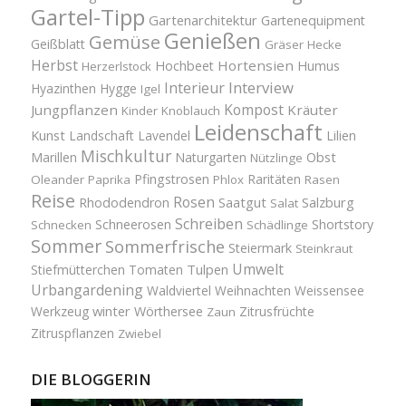
Gartel-Tipp
Gartenarchitektur
Gartenequipment
Genießen
Gemüse
Geißblatt
Gräser
Hecke
Herbst
Hortensien
Hochbeet
Humus
Herzerlstock
Interview
Interieur
Hyazinthen
Hygge
Igel
Kompost
Jungpflanzen
Kräuter
Kinder
Knoblauch
Leidenschaft
Kunst
Landschaft
Lavendel
Lilien
Mischkultur
Obst
Marillen
Naturgarten
Nützlinge
Pfingstrosen
Raritäten
Oleander
Paprika
Phlox
Rasen
Reise
Rosen
Saatgut
Salzburg
Rhododendron
Salat
Schreiben
Schneerosen
Shortstory
Schnecken
Schädlinge
Sommer
Sommerfrische
Steiermark
Steinkraut
Umwelt
Tulpen
Stiefmütterchen
Tomaten
Urbangardening
Waldviertel
Weihnachten
Weissensee
winter
Werkzeug
Wörthersee
Zitrusfrüchte
Zaun
Zitruspflanzen
Zwiebel
DIE BLOGGERIN