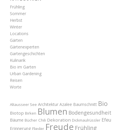
Frühling
Sommer
Herbst
Winter
Locations
Gärten
Gärtenexperten
Gartengeschichten
Kulinarik
Bio im Garten
Urban Gardening
Reisen
Worte
Bio
Architektur
Azalee
Baumschnitt
Altausseer See
Blumen
Bodengesundheit
Biotop
Birken
Efeu
Bäume
Dekoration
Bücher
Chili
Dickmaulrüssler
Freude
Frühling
Erinnerung
Flieder