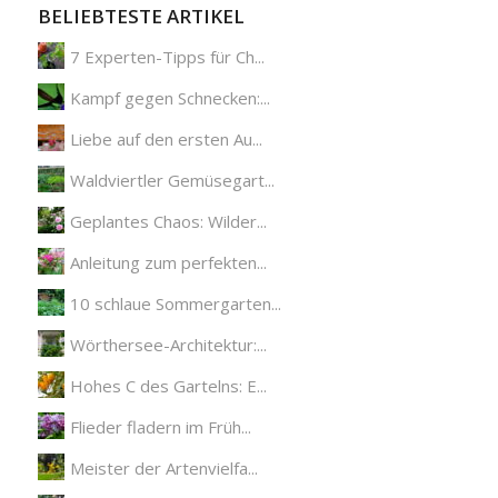
BELIEBTESTE ARTIKEL
7 Experten-Tipps für Ch...
Kampf gegen Schnecken:...
Liebe auf den ersten Au...
Waldviertler Gemüsegart...
Geplantes Chaos: Wilder...
Anleitung zum perfekten...
10 schlaue Sommergarten...
Wörthersee-Architektur:...
Hohes C des Gartelns: E...
Flieder fladern im Früh...
Meister der Artenvielfa...