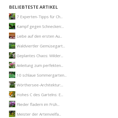
BELIEBTESTE ARTIKEL
7 Experten-Tipps für Ch...
Kampf gegen Schnecken:...
Liebe auf den ersten Au...
Waldviertler Gemüsegart...
Geplantes Chaos: Wilder...
Anleitung zum perfekten...
10 schlaue Sommergarten...
Wörthersee-Architektur:...
Hohes C des Gartelns: E...
Flieder fladern im Früh...
Meister der Artenvielfa...