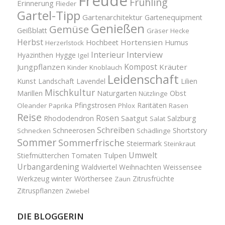
Freude
Frühling
Erinnerung
Flieder
Gartel-Tipp
Gartenarchitektur
Gartenequipment
Genießen
Gemüse
Geißblatt
Gräser
Hecke
Herbst
Hortensien
Hochbeet
Humus
Herzerlstock
Interview
Interieur
Hyazinthen
Hygge
Igel
Kompost
Jungpflanzen
Kräuter
Kinder
Knoblauch
Leidenschaft
Kunst
Landschaft
Lavendel
Lilien
Mischkultur
Obst
Marillen
Naturgarten
Nützlinge
Pfingstrosen
Raritäten
Oleander
Paprika
Phlox
Rasen
Reise
Rosen
Saatgut
Salzburg
Rhododendron
Salat
Schreiben
Schneerosen
Shortstory
Schnecken
Schädlinge
Sommer
Sommerfrische
Steiermark
Steinkraut
Umwelt
Tulpen
Stiefmütterchen
Tomaten
Urbangardening
Waldviertel
Weihnachten
Weissensee
winter
Werkzeug
Wörthersee
Zitrusfrüchte
Zaun
Zitruspflanzen
Zwiebel
DIE BLOGGERIN