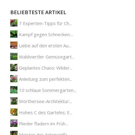
BELIEBTESTE ARTIKEL
7 Experten-Tipps für Ch...
Kampf gegen Schnecken:...
Liebe auf den ersten Au...
Waldviertler Gemüsegart...
Geplantes Chaos: Wilder...
Anleitung zum perfekten...
10 schlaue Sommergarten...
Wörthersee-Architektur:...
Hohes C des Gartelns: E...
Flieder fladern im Früh...
Meister der Artenvielfa...