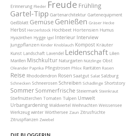
Freude
Frühling
Erinnerung
Flieder
Gartel-Tipp
Gartenarchitektur
Gartenequipment
Genießen
Gemüse
Geißblatt
Gräser
Hecke
Herbst
Hortensien
Hochbeet
Humus
Herzerlstock
Interview
Interieur
Hyazinthen
Hygge
Igel
Kompost
Jungpflanzen
Kräuter
Kinder
Knoblauch
Leidenschaft
Kunst
Landschaft
Lavendel
Lilien
Mischkultur
Obst
Marillen
Naturgarten
Nützlinge
Pfingstrosen
Raritäten
Oleander
Paprika
Phlox
Rasen
Reise
Rosen
Saatgut
Salzburg
Rhododendron
Salat
Schreiben
Schneerosen
Shortstory
Schnecken
Schädlinge
Sommer
Sommerfrische
Steiermark
Steinkraut
Umwelt
Tulpen
Stiefmütterchen
Tomaten
Urbangardening
Waldviertel
Weihnachten
Weissensee
winter
Werkzeug
Wörthersee
Zitrusfrüchte
Zaun
Zitruspflanzen
Zwiebel
DIE BLOGGERIN