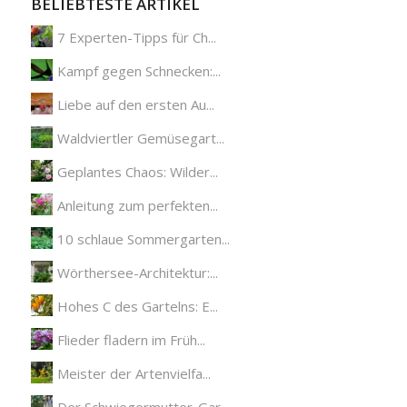
BELIEBTESTE ARTIKEL
7 Experten-Tipps für Ch...
Kampf gegen Schnecken:...
Liebe auf den ersten Au...
Waldviertler Gemüsegart...
Geplantes Chaos: Wilder...
Anleitung zum perfekten...
10 schlaue Sommergarten...
Wörthersee-Architektur:...
Hohes C des Gartelns: E...
Flieder fladern im Früh...
Meister der Artenvielfa...