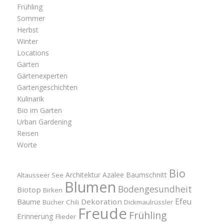
Frühling
Sommer
Herbst
Winter
Locations
Gärten
Gärtenexperten
Gartengeschichten
Kulinarik
Bio im Garten
Urban Gardening
Reisen
Worte
Bio
Architektur
Azalee
Baumschnitt
Altausseer See
Blumen
Bodengesundheit
Biotop
Birken
Efeu
Bäume
Dekoration
Bücher
Chili
Dickmaulrüssler
Freude
Frühling
Erinnerung
Flieder