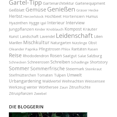
Gartel-Tipp
Gartenarchitektur
Gartenequipment
Genießen
Gemüse
Geißblatt
Gräser
Hecke
Herbst
Hortensien
Hochbeet
Humus
Herzerlstock
Interview
Interieur
Hyazinthen
Hygge
Igel
Kompost
Jungpflanzen
Kräuter
Kinder
Knoblauch
Leidenschaft
Kunst
Landschaft
Lavendel
Lilien
Mischkultur
Obst
Marillen
Naturgarten
Nützlinge
Pfingstrosen
Raritäten
Oleander
Paprika
Phlox
Rasen
Reise
Rosen
Saatgut
Salzburg
Rhododendron
Salat
Schreiben
Schneerosen
Shortstory
Schnecken
Schädlinge
Sommer
Sommerfrische
Steiermark
Steinkraut
Umwelt
Tulpen
Stiefmütterchen
Tomaten
Urbangardening
Waldviertel
Weihnachten
Weissensee
winter
Werkzeug
Wörthersee
Zitrusfrüchte
Zaun
Zitruspflanzen
Zwiebel
DIE BLOGGERIN