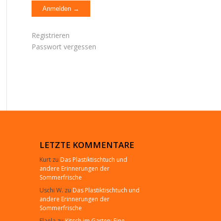
Registrieren
Passwort vergessen
LETZTE KOMMENTARE
Kurt
zu
Das Plastiktischtuch und
andere Erinnerungen der
Sommerfrische
Uschi W.
zu
Das Plastiktischtuch und
andere Erinnerungen der
Sommerfrische
Elaela
zu
Kitsch im Garten: Eine