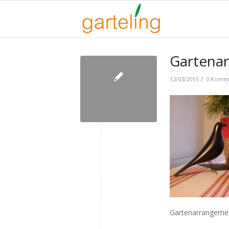
Gartena
/
12/03/2015
0 Komm
Gartenarrangement