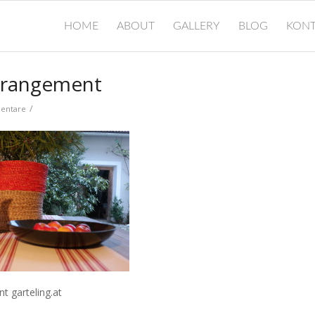
HOME
ABOUT
GALLERY
BLOG
KONT
rrangement
/
entare
 garteling.at