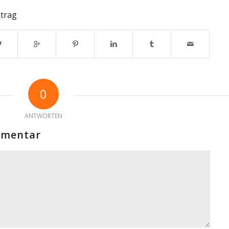
ntrag
0
ANTWORTEN
mmentar