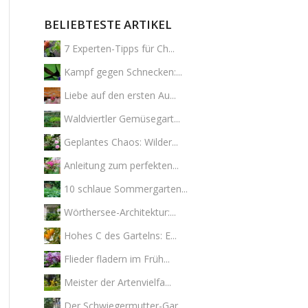
BELIEBTESTE ARTIKEL
7 Experten-Tipps für Ch...
Kampf gegen Schnecken:...
Liebe auf den ersten Au...
Waldviertler Gemüsegart...
Geplantes Chaos: Wilder...
Anleitung zum perfekten...
10 schlaue Sommergarten...
Wörthersee-Architektur:...
Hohes C des Gartelns: E...
Flieder fladern im Früh...
Meister der Artenvielfa...
Der Schwiegermutter-Gar...