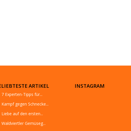
ELIEBTESTE ARTIKEL
INSTAGRAM
7 Experten-Tipps für...
Kampf gegen Schnecke...
Liebe auf den ersten...
Waldviertler Gemüseg...