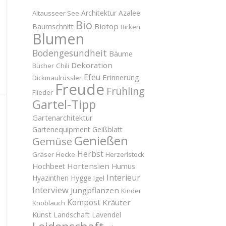
Architektur
Azalee
Altausseer See
Bio
Biotop
Baumschnitt
Birken
Blumen
Bodengesundheit
Bäume
Dekoration
Bücher
Chili
Efeu
Erinnerung
Dickmaulrüssler
Freude
Frühling
Flieder
Gartel-Tipp
Gartenarchitektur
Gartenequipment
Geißblatt
Genießen
Gemüse
Herbst
Gräser
Hecke
Herzerlstock
Hortensien
Hochbeet
Humus
Interieur
Hyazinthen
Hygge
Igel
Interview
Jungpflanzen
Kinder
Kompost
Kräuter
Knoblauch
Kunst
Landschaft
Lavendel