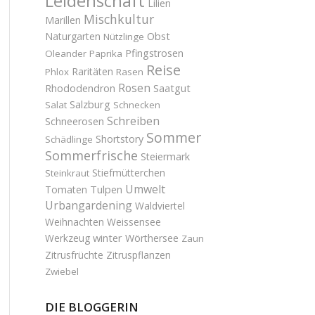
Leidenschaft
Lilien
Mischkultur
Marillen
Obst
Naturgarten
Nützlinge
Pfingstrosen
Oleander
Paprika
Reise
Raritäten
Phlox
Rasen
Rosen
Saatgut
Rhododendron
Salzburg
Salat
Schnecken
Schreiben
Schneerosen
Sommer
Shortstory
Schädlinge
Sommerfrische
Steiermark
Stiefmütterchen
Steinkraut
Umwelt
Tulpen
Tomaten
Urbangardening
Waldviertel
Weihnachten
Weissensee
winter
Werkzeug
Wörthersee
Zaun
Zitrusfrüchte
Zitruspflanzen
Zwiebel
DIE BLOGGERIN