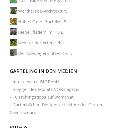
10 schlaue Sommergarten...
Wörthersee-Architektur:...
Hohes C des Gartelns: E...
Flieder fladern im Früh...
Meister der Artenvielfa...
Der Schwiegermutter-Gar...
GARTELING IN DEN MEDIEN
-
Interview mit BIORAMA
-
Blogger des Monats VORmagazin
-
10 Frühlingstipps auf woman.at
-
Gartenbücher: Die liebste Lektüre der Garten-
Connaisseure
VIDEOS