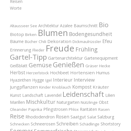
Reisen
Worte
Bio
Architektur
Azalee
Baumschnitt
Altausseer See
Blumen
Bodengesundheit
Biotop
Birken
Efeu
Bäume
Dekoration
Bücher
Chili
Dickmaulrüssler
Freude
Frühling
Erinnerung
Flieder
Gartel-Tipp
Gartenarchitektur
Gartenequipment
Genießen
Gemüse
Geißblatt
Gräser
Hecke
Herbst
Hortensien
Hochbeet
Humus
Herzerlstock
Interview
Interieur
Hyazinthen
Hygge
Igel
Kompost
Jungpflanzen
Kräuter
Kinder
Knoblauch
Leidenschaft
Kunst
Landschaft
Lavendel
Lilien
Mischkultur
Obst
Marillen
Naturgarten
Nützlinge
Pfingstrosen
Raritäten
Oleander
Paprika
Phlox
Rasen
Reise
Rosen
Saatgut
Salzburg
Rhododendron
Salat
Schreiben
Schneerosen
Shortstory
Schnecken
Schädlinge
Sommer
Sommerfrische