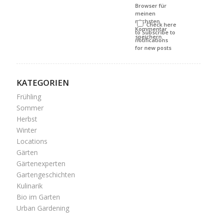
Browser für
meinen
nächsten
Check here
Kommentar
to Subscribe to
speichern.
notifications
for new posts
KATEGORIEN
Frühling
Sommer
Herbst
Winter
Locations
Gärten
Gärtenexperten
Gartengeschichten
Kulinarik
Bio im Garten
Urban Gardening