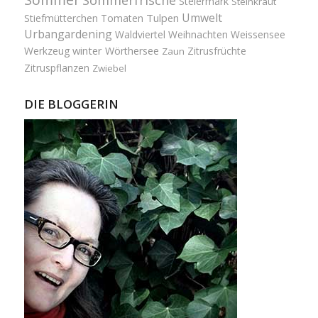
Steiermark
Steinkraut
Umwelt
Tulpen
Stiefmütterchen
Tomaten
Urbangardening
Waldviertel
Weihnachten
Weissensee
winter
Werkzeug
Wörthersee
Zitrusfrüchte
Zaun
Zitruspflanzen
Zwiebel
DIE BLOGGERIN