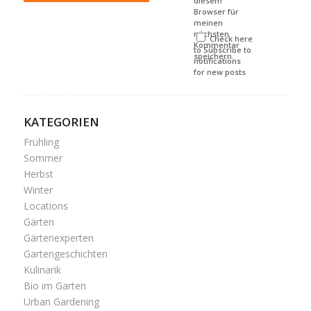
diesem
Browser für
meinen
nächsten
Check here
Kommentar
to Subscribe to
speichern.
notifications
for new posts
KATEGORIEN
Frühling
Sommer
Herbst
Winter
Locations
Gärten
Gärtenexperten
Gartengeschichten
Kulinarik
Bio im Garten
Urban Gardening