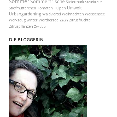
Sommer
Sommerfrische
Steiermark
Steinkraut
Umwelt
Tulpen
Stiefmütterchen
Tomaten
Urbangardening
Waldviertel
Weihnachten
Weissensee
winter
Werkzeug
Wörthersee
Zitrusfrüchte
Zaun
Zitruspflanzen
Zwiebel
DIE BLOGGERIN