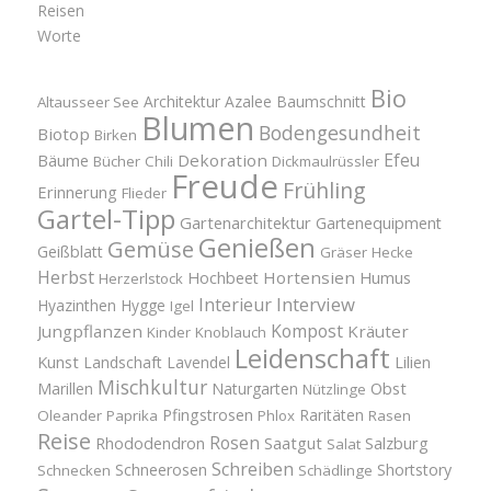
Reisen
Worte
Bio
Architektur
Azalee
Baumschnitt
Altausseer See
Blumen
Bodengesundheit
Biotop
Birken
Efeu
Bäume
Dekoration
Bücher
Chili
Dickmaulrüssler
Freude
Frühling
Erinnerung
Flieder
Gartel-Tipp
Gartenarchitektur
Gartenequipment
Genießen
Gemüse
Geißblatt
Gräser
Hecke
Herbst
Hortensien
Hochbeet
Humus
Herzerlstock
Interview
Interieur
Hyazinthen
Hygge
Igel
Kompost
Jungpflanzen
Kräuter
Kinder
Knoblauch
Leidenschaft
Kunst
Landschaft
Lavendel
Lilien
Mischkultur
Obst
Marillen
Naturgarten
Nützlinge
Pfingstrosen
Raritäten
Oleander
Paprika
Phlox
Rasen
Reise
Rosen
Saatgut
Salzburg
Rhododendron
Salat
Schreiben
Schneerosen
Shortstory
Schnecken
Schädlinge