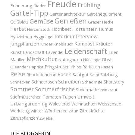
Freude
Frühling
Erinnerung
Flieder
Gartel-Tipp
Gartenarchitektur
Gartenequipment
Genießen
Gemüse
Geißblatt
Gräser
Hecke
Herbst
Hortensien
Hochbeet
Humus
Herzerlstock
Interview
Interieur
Hyazinthen
Hygge
Igel
Kompost
Jungpflanzen
Kräuter
Kinder
Knoblauch
Leidenschaft
Kunst
Landschaft
Lavendel
Lilien
Mischkultur
Obst
Marillen
Naturgarten
Nützlinge
Pfingstrosen
Raritäten
Oleander
Paprika
Phlox
Rasen
Reise
Rosen
Saatgut
Salzburg
Rhododendron
Salat
Schreiben
Schneerosen
Shortstory
Schnecken
Schädlinge
Sommer
Sommerfrische
Steiermark
Steinkraut
Umwelt
Tulpen
Stiefmütterchen
Tomaten
Urbangardening
Waldviertel
Weihnachten
Weissensee
winter
Werkzeug
Wörthersee
Zitrusfrüchte
Zaun
Zitruspflanzen
Zwiebel
DIE BLOGGERIN