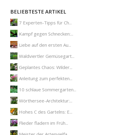
BELIEBTESTE ARTIKEL
7 Experten-Tipps für Ch...
Kampf gegen Schnecken:...
Liebe auf den ersten Au...
Waldviertler Gemüsegart...
Geplantes Chaos: Wilder...
Anleitung zum perfekten...
10 schlaue Sommergarten...
Wörthersee-Architektur:...
Hohes C des Gartelns: E...
Flieder fladern im Früh...
Meister der Artenvielfa...