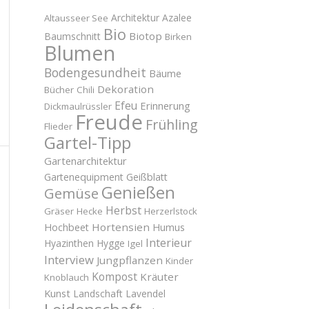
Architektur
Azalee
Altausseer See
Bio
Biotop
Baumschnitt
Birken
Blumen
Bodengesundheit
Bäume
Dekoration
Bücher
Chili
Efeu
Erinnerung
Dickmaulrüssler
Freude
Frühling
Flieder
Gartel-Tipp
Gartenarchitektur
Gartenequipment
Geißblatt
Genießen
Gemüse
Herbst
Gräser
Hecke
Herzerlstock
Hortensien
Hochbeet
Humus
Interieur
Hyazinthen
Hygge
Igel
Interview
Jungpflanzen
Kinder
Kompost
Kräuter
Knoblauch
Kunst
Landschaft
Lavendel