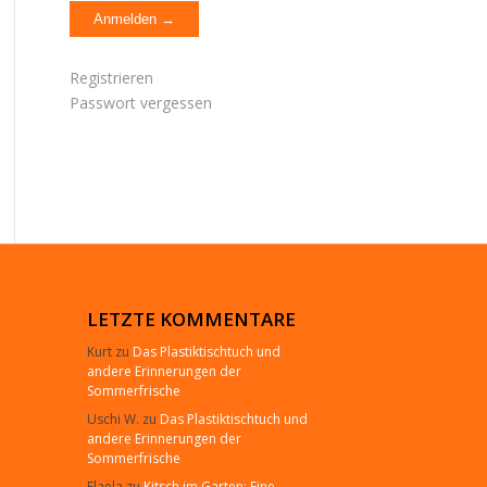
Registrieren
Passwort vergessen
LETZTE KOMMENTARE
Kurt
zu
Das Plastiktischtuch und
andere Erinnerungen der
Sommerfrische
Uschi W.
zu
Das Plastiktischtuch und
andere Erinnerungen der
Sommerfrische
Elaela
zu
Kitsch im Garten: Eine