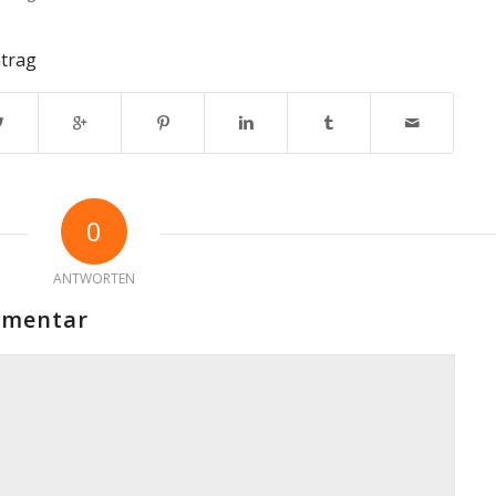
ntrag
0
ANTWORTEN
mmentar