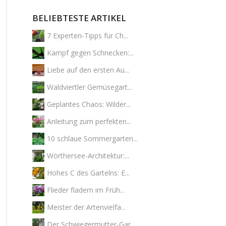
BELIEBTESTE ARTIKEL
7 Experten-Tipps für Ch...
Kampf gegen Schnecken:...
Liebe auf den ersten Au...
Waldviertler Gemüsegart...
Geplantes Chaos: Wilder...
Anleitung zum perfekten...
10 schlaue Sommergarten...
Wörthersee-Architektur:...
Hohes C des Gartelns: E...
Flieder fladern im Früh...
Meister der Artenvielfa...
Der Schwiegermutter-Gar...