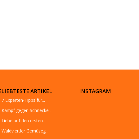
ELIEBTESTE ARTIKEL
INSTAGRAM
7 Experten-Tipps für...
Kampf gegen Schnecke...
Liebe auf den ersten...
Waldviertler Gemüseg...