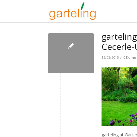
garteling
Cecerle-
/
16/05/2015
0 Komm
garteling.at Garte