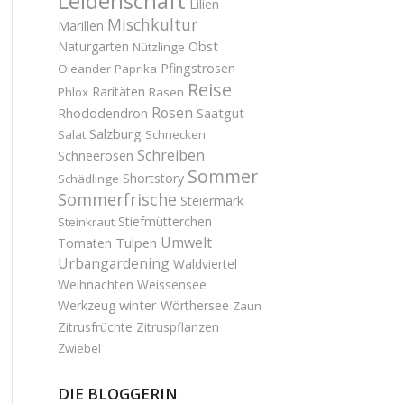
Leidenschaft
Lilien
Mischkultur
Marillen
Obst
Naturgarten
Nützlinge
Pfingstrosen
Oleander
Paprika
Reise
Raritäten
Phlox
Rasen
Rosen
Saatgut
Rhododendron
Salzburg
Salat
Schnecken
Schreiben
Schneerosen
Sommer
Shortstory
Schädlinge
Sommerfrische
Steiermark
Stiefmütterchen
Steinkraut
Umwelt
Tulpen
Tomaten
Urbangardening
Waldviertel
Weihnachten
Weissensee
winter
Werkzeug
Wörthersee
Zaun
Zitrusfrüchte
Zitruspflanzen
Zwiebel
DIE BLOGGERIN