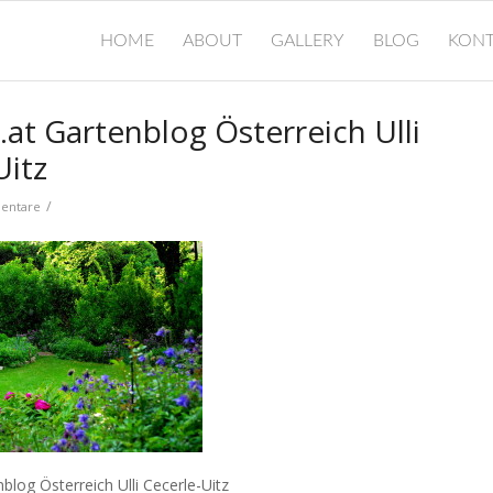
HOME
ABOUT
GALLERY
BLOG
KONT
.at Gartenblog Österreich Ulli
Uitz
/
entare
nblog Österreich Ulli Cecerle-Uitz