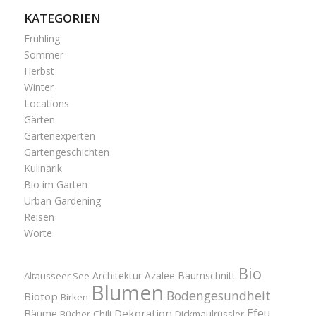
KATEGORIEN
Frühling
Sommer
Herbst
Winter
Locations
Gärten
Gärtenexperten
Gartengeschichten
Kulinarik
Bio im Garten
Urban Gardening
Reisen
Worte
Bio
Architektur
Azalee
Baumschnitt
Altausseer See
Blumen
Bodengesundheit
Biotop
Birken
Efeu
Bäume
Dekoration
Bücher
Chili
Dickmaulrüssler