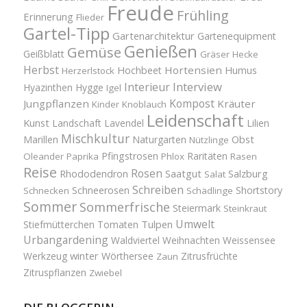
Freude
Frühling
Erinnerung
Flieder
Gartel-Tipp
Gartenarchitektur
Gartenequipment
Genießen
Gemüse
Geißblatt
Gräser
Hecke
Herbst
Hortensien
Hochbeet
Humus
Herzerlstock
Interview
Interieur
Hyazinthen
Hygge
Igel
Kompost
Jungpflanzen
Kräuter
Kinder
Knoblauch
Leidenschaft
Kunst
Landschaft
Lavendel
Lilien
Mischkultur
Obst
Marillen
Naturgarten
Nützlinge
Pfingstrosen
Raritäten
Oleander
Paprika
Phlox
Rasen
Reise
Rosen
Saatgut
Salzburg
Rhododendron
Salat
Schreiben
Schneerosen
Shortstory
Schnecken
Schädlinge
Sommer
Sommerfrische
Steiermark
Steinkraut
Umwelt
Tulpen
Stiefmütterchen
Tomaten
Urbangardening
Waldviertel
Weihnachten
Weissensee
winter
Werkzeug
Wörthersee
Zitrusfrüchte
Zaun
Zitruspflanzen
Zwiebel