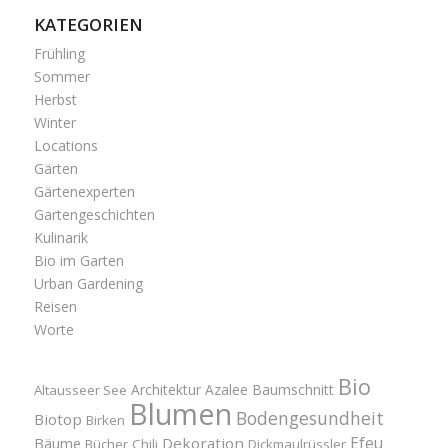
KATEGORIEN
Frühling
Sommer
Herbst
Winter
Locations
Gärten
Gärtenexperten
Gartengeschichten
Kulinarik
Bio im Garten
Urban Gardening
Reisen
Worte
Bio
Architektur
Azalee
Baumschnitt
Altausseer See
Blumen
Bodengesundheit
Biotop
Birken
Efeu
Bäume
Dekoration
Bücher
Chili
Dickmaulrüssler