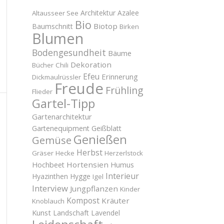
Architektur
Azalee
Altausseer See
Bio
Biotop
Baumschnitt
Birken
Blumen
Bodengesundheit
Bäume
Dekoration
Bücher
Chili
Efeu
Erinnerung
Dickmaulrüssler
Freude
Frühling
Flieder
Gartel-Tipp
Gartenarchitektur
Gartenequipment
Geißblatt
Genießen
Gemüse
Herbst
Gräser
Hecke
Herzerlstock
Hortensien
Hochbeet
Humus
Interieur
Hyazinthen
Hygge
Igel
Interview
Jungpflanzen
Kinder
Kompost
Kräuter
Knoblauch
Kunst
Landschaft
Lavendel