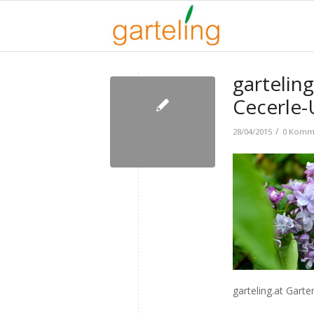
garteling
Cecerle-
/
28/04/2015
0 Komm
garteling.at Garte