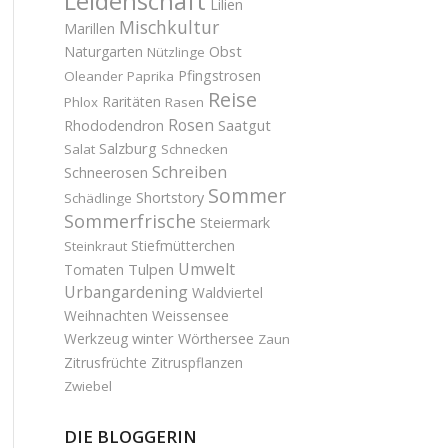
Leidenschaft
Lilien
Mischkultur
Marillen
Obst
Naturgarten
Nützlinge
Pfingstrosen
Oleander
Paprika
Reise
Raritäten
Phlox
Rasen
Rosen
Saatgut
Rhododendron
Salzburg
Salat
Schnecken
Schreiben
Schneerosen
Sommer
Shortstory
Schädlinge
Sommerfrische
Steiermark
Stiefmütterchen
Steinkraut
Umwelt
Tulpen
Tomaten
Urbangardening
Waldviertel
Weihnachten
Weissensee
winter
Werkzeug
Wörthersee
Zaun
Zitrusfrüchte
Zitruspflanzen
Zwiebel
DIE BLOGGERIN