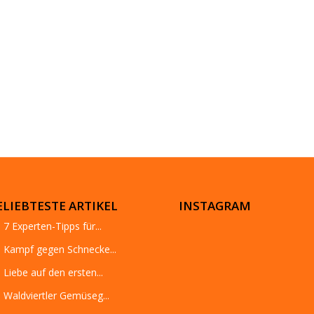
ELIEBTESTE ARTIKEL
INSTAGRAM
7 Experten-Tipps für...
Kampf gegen Schnecke...
Liebe auf den ersten...
Waldviertler Gemüseg...