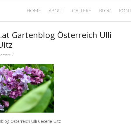
HOME
ABOUT
GALLERY
BLOG
KONT
.at Gartenblog Österreich Ulli
Uitz
/
entare
nblog Österreich Ulli Cecerle-Uitz