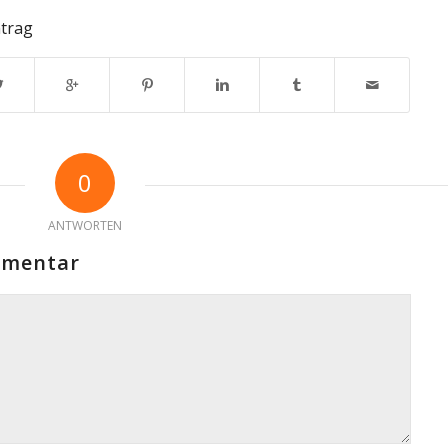
ntrag
0
ANTWORTEN
mmentar