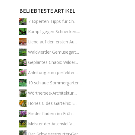
BELIEBTESTE ARTIKEL
7 Experten-Tipps für Ch...
Kampf gegen Schnecken:...
Liebe auf den ersten Au...
Waldviertler Gemüsegart...
Geplantes Chaos: Wilder...
Anleitung zum perfekten...
10 schlaue Sommergarten...
Wörthersee-Architektur:...
Hohes C des Gartelns: E...
Flieder fladern im Früh...
Meister der Artenvielfa...
Der Schwiegermutter-Gar...