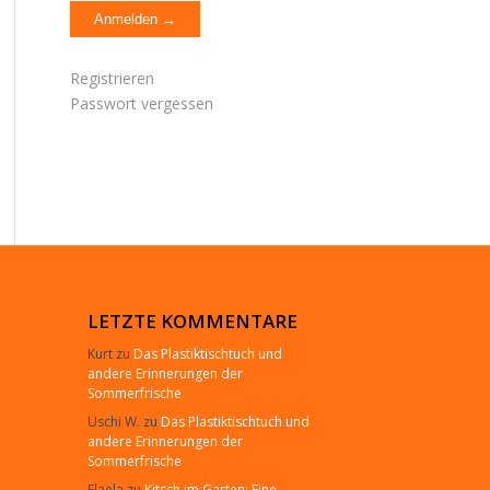
Registrieren
Passwort vergessen
LETZTE KOMMENTARE
Kurt
zu
Das Plastiktischtuch und
andere Erinnerungen der
Sommerfrische
Uschi W.
zu
Das Plastiktischtuch und
andere Erinnerungen der
Sommerfrische
Elaela
zu
Kitsch im Garten: Eine