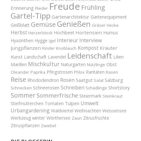
Freude
Frühling
Erinnerung
Flieder
Gartel-Tipp
Gartenarchitektur
Gartenequipment
Genießen
Gemüse
Geißblatt
Gräser
Hecke
Herbst
Hortensien
Hochbeet
Humus
Herzerlstock
Interview
Interieur
Hyazinthen
Hygge
Igel
Kompost
Jungpflanzen
Kräuter
Kinder
Knoblauch
Leidenschaft
Kunst
Landschaft
Lavendel
Lilien
Mischkultur
Obst
Marillen
Naturgarten
Nützlinge
Pfingstrosen
Raritäten
Oleander
Paprika
Phlox
Rasen
Reise
Rosen
Saatgut
Salzburg
Rhododendron
Salat
Schreiben
Schneerosen
Shortstory
Schnecken
Schädlinge
Sommer
Sommerfrische
Steiermark
Steinkraut
Umwelt
Tulpen
Stiefmütterchen
Tomaten
Urbangardening
Waldviertel
Weihnachten
Weissensee
winter
Werkzeug
Wörthersee
Zitrusfrüchte
Zaun
Zitruspflanzen
Zwiebel