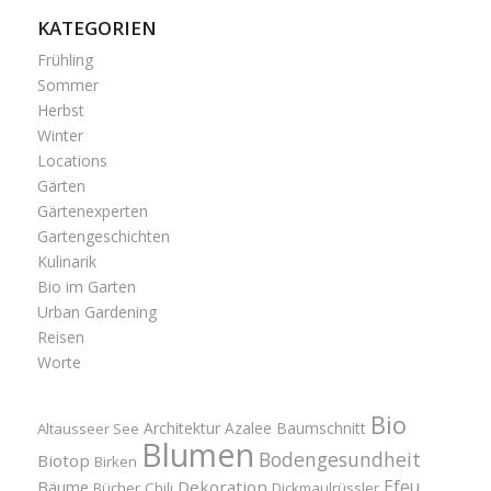
KATEGORIEN
Frühling
Sommer
Herbst
Winter
Locations
Gärten
Gärtenexperten
Gartengeschichten
Kulinarik
Bio im Garten
Urban Gardening
Reisen
Worte
Bio
Architektur
Azalee
Baumschnitt
Altausseer See
Blumen
Bodengesundheit
Biotop
Birken
Efeu
Bäume
Dekoration
Bücher
Chili
Dickmaulrüssler