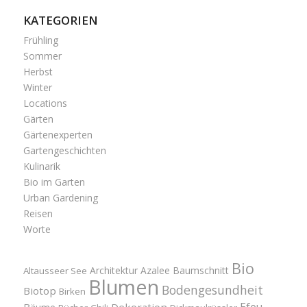
KATEGORIEN
Frühling
Sommer
Herbst
Winter
Locations
Gärten
Gärtenexperten
Gartengeschichten
Kulinarik
Bio im Garten
Urban Gardening
Reisen
Worte
Bio
Architektur
Azalee
Baumschnitt
Altausseer See
Blumen
Bodengesundheit
Biotop
Birken
Efeu
Bäume
Dekoration