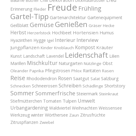
Bücher
Chili
Dickmaulrüssler
Freude
Frühling
Erinnerung
Flieder
Gartel-Tipp
Gartenarchitektur
Gartenequipment
Genießen
Gemüse
Geißblatt
Gräser
Hecke
Herbst
Hortensien
Hochbeet
Humus
Herzerlstock
Interview
Interieur
Hyazinthen
Hygge
Igel
Kompost
Jungpflanzen
Kräuter
Kinder
Knoblauch
Leidenschaft
Kunst
Landschaft
Lavendel
Lilien
Mischkultur
Obst
Marillen
Naturgarten
Nützlinge
Pfingstrosen
Raritäten
Oleander
Paprika
Phlox
Rasen
Reise
Rosen
Saatgut
Salzburg
Rhododendron
Salat
Schreiben
Schneerosen
Shortstory
Schnecken
Schädlinge
Sommer
Sommerfrische
Steiermark
Steinkraut
Umwelt
Tulpen
Stiefmütterchen
Tomaten
Urbangardening
Waldviertel
Weihnachten
Weissensee
winter
Werkzeug
Wörthersee
Zitrusfrüchte
Zaun
Zitruspflanzen
Zwiebel