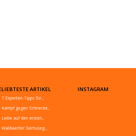
ELIEBTESTE ARTIKEL
INSTAGRAM
7 Experten-Tipps für...
Kampf gegen Schnecke...
Liebe auf den ersten...
Waldviertler Gemüseg...