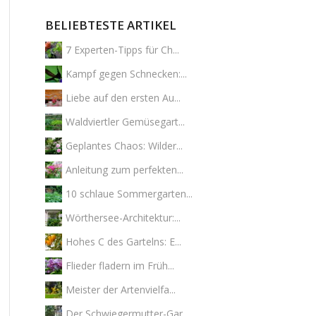
BELIEBTESTE ARTIKEL
7 Experten-Tipps für Ch...
Kampf gegen Schnecken:...
Liebe auf den ersten Au...
Waldviertler Gemüsegart...
Geplantes Chaos: Wilder...
Anleitung zum perfekten...
10 schlaue Sommergarten...
Wörthersee-Architektur:...
Hohes C des Gartelns: E...
Flieder fladern im Früh...
Meister der Artenvielfa...
Der Schwiegermutter-Gar...