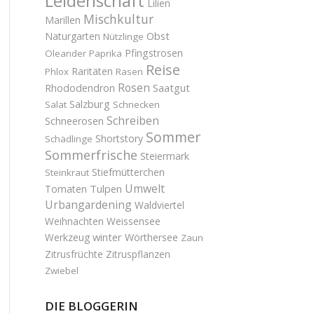
Leidenschaft
Lilien
Mischkultur
Marillen
Obst
Naturgarten
Nützlinge
Pfingstrosen
Oleander
Paprika
Reise
Raritäten
Phlox
Rasen
Rosen
Saatgut
Rhododendron
Salzburg
Salat
Schnecken
Schreiben
Schneerosen
Sommer
Shortstory
Schädlinge
Sommerfrische
Steiermark
Stiefmütterchen
Steinkraut
Umwelt
Tulpen
Tomaten
Urbangardening
Waldviertel
Weihnachten
Weissensee
winter
Werkzeug
Wörthersee
Zaun
Zitrusfrüchte
Zitruspflanzen
Zwiebel
DIE BLOGGERIN