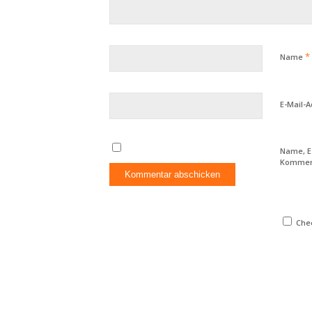
*
Name
E-Mail-
Name, E
Komment
Chec