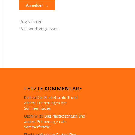
Registrieren
Passwort vergessen
LETZTE KOMMENTARE
Kurt
zu
Das Plastiktischtuch und
andere Erinnerungen der
Sommerfrische
Uschi W.
zu
Das Plastiktischtuch und
andere Erinnerungen der
Sommerfrische
Elaela
zu
Kitsch im Garten: Eine