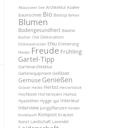
Architektur
Azalee
Altausseer See
Bio
Biotop
Baumschnitt
Birken
Blumen
Bodengesundheit
Bäume
Dekoration
Bücher
Chili
Efeu
Erinnerung
Dickmaulrüssler
Freude
Frühling
Flieder
Gartel-Tipp
Gartenarchitektur
Gartenequipment
Geißblatt
Genießen
Gemüse
Herbst
Gräser
Hecke
Herzerlstock
Hortensien
Hochbeet
Humus
Interieur
Hyazinthen
Hygge
Igel
Interview
Jungpflanzen
Kinder
Kompost
Kräuter
Knoblauch
Kunst
Landschaft
Lavendel