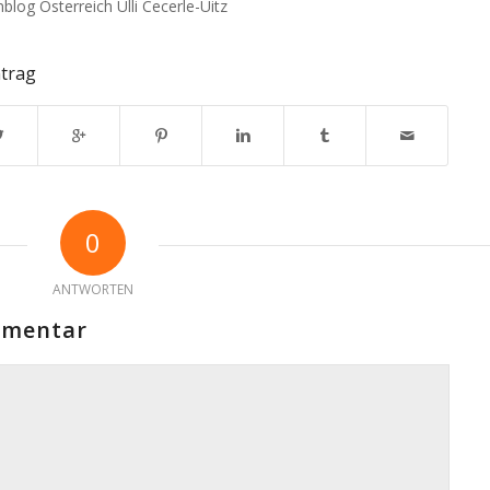
nblog Österreich Ulli Cecerle-Uitz
ntrag
0
ANTWORTEN
mmentar