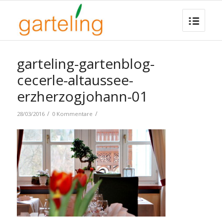
garteling-gartenblog-
cecerle-altaussee-
erzherzogjohann-01
/
/
28/03/2016
0 Kommentare