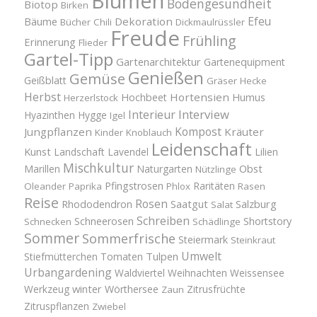
Blumen
Bodengesundheit
Biotop
Birken
Efeu
Bäume
Dekoration
Bücher
Chili
Dickmaulrüssler
Freude
Frühling
Erinnerung
Flieder
Gartel-Tipp
Gartenarchitektur
Gartenequipment
Genießen
Gemüse
Geißblatt
Gräser
Hecke
Herbst
Hortensien
Hochbeet
Humus
Herzerlstock
Interview
Interieur
Hyazinthen
Hygge
Igel
Kompost
Jungpflanzen
Kräuter
Kinder
Knoblauch
Leidenschaft
Kunst
Landschaft
Lavendel
Lilien
Mischkultur
Obst
Marillen
Naturgarten
Nützlinge
Pfingstrosen
Raritäten
Oleander
Paprika
Phlox
Rasen
Reise
Rosen
Saatgut
Salzburg
Rhododendron
Salat
Schreiben
Schneerosen
Shortstory
Schnecken
Schädlinge
Sommer
Sommerfrische
Steiermark
Steinkraut
Umwelt
Tulpen
Stiefmütterchen
Tomaten
Urbangardening
Waldviertel
Weihnachten
Weissensee
winter
Werkzeug
Wörthersee
Zitrusfrüchte
Zaun
Zitruspflanzen
Zwiebel