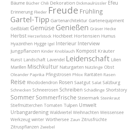
Efeu
Bäume
Dekoration
Bücher
Chili
Dickmaulrüssler
Freude
Frühling
Erinnerung
Flieder
Gartel-Tipp
Gartenarchitektur
Gartenequipment
Genießen
Gemüse
Geißblatt
Gräser
Hecke
Herbst
Hortensien
Hochbeet
Humus
Herzerlstock
Interview
Interieur
Hyazinthen
Hygge
Igel
Kompost
Jungpflanzen
Kräuter
Kinder
Knoblauch
Leidenschaft
Kunst
Landschaft
Lavendel
Lilien
Mischkultur
Obst
Marillen
Naturgarten
Nützlinge
Pfingstrosen
Raritäten
Oleander
Paprika
Phlox
Rasen
Reise
Rosen
Saatgut
Salzburg
Rhododendron
Salat
Schreiben
Schneerosen
Shortstory
Schnecken
Schädlinge
Sommer
Sommerfrische
Steiermark
Steinkraut
Umwelt
Tulpen
Stiefmütterchen
Tomaten
Urbangardening
Waldviertel
Weihnachten
Weissensee
winter
Werkzeug
Wörthersee
Zitrusfrüchte
Zaun
Zitruspflanzen
Zwiebel