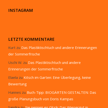
INSTAGRAM
LETZTE KOMMENTARE
Kurt
zu
Das Plastiktischtuch und andere Erinnerungen
der Sommerfrische
Uschi W.
zu
Das Plastiktischtuch und andere
Erinnerungen der Sommerfrische
Elaela
zu
Kitsch im Garten: Eine Überlegung, keine
Bewertung
Hannes
zu
Buch-Tipp: BIOGÄRTEN GESTALTEN: Das
große Planungsbuch von Doris Kampas
Sandra
zu
Sie nennen es Glück: Das Wiesergut in