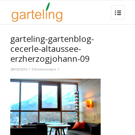
garteling-gartenblog-
cecerle-altaussee-
erzherzogjohann-09
/
/
28/03/2016
0 Kommentare