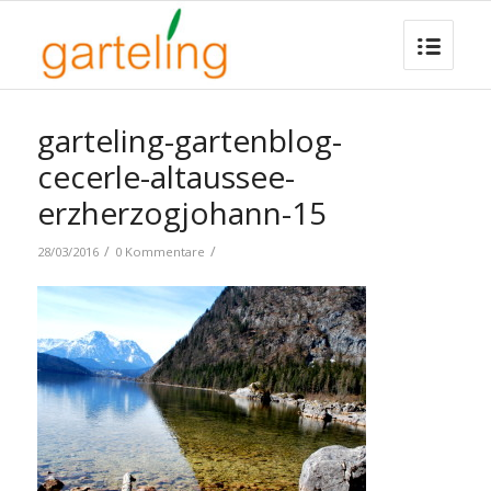
garteling-gartenblog-
cecerle-altaussee-
erzherzogjohann-15
/
/
28/03/2016
0 Kommentare