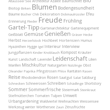
Bio
Architektur
Azalee
Baumschnitt
Altausseer See
Blumen
Bodengesundheit
Biotop
Birken
Efeu
Bäume
Dekoration
Bücher
Chili
Dickmaulrüssler
Freude
Frühling
Erinnerung
Flieder
Gartel-Tipp
Gartenarchitektur
Gartenequipment
Genießen
Gemüse
Geißblatt
Gräser
Hecke
Herbst
Hortensien
Hochbeet
Humus
Herzerlstock
Interview
Interieur
Hyazinthen
Hygge
Igel
Kompost
Jungpflanzen
Kräuter
Kinder
Knoblauch
Leidenschaft
Kunst
Landschaft
Lavendel
Lilien
Mischkultur
Obst
Marillen
Naturgarten
Nützlinge
Pfingstrosen
Raritäten
Oleander
Paprika
Phlox
Rasen
Reise
Rosen
Saatgut
Salzburg
Rhododendron
Salat
Schreiben
Schneerosen
Shortstory
Schnecken
Schädlinge
Sommer
Sommerfrische
Steiermark
Steinkraut
Umwelt
Tulpen
Stiefmütterchen
Tomaten
Urbangardening
Waldviertel
Weihnachten
Weissensee
winter
Werkzeug
Wörthersee
Zitrusfrüchte
Zaun