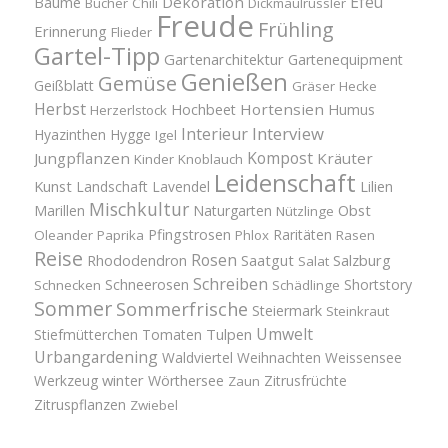
Efeu
Bäume
Dekoration
Bücher
Chili
Dickmaulrüssler
Freude
Frühling
Erinnerung
Flieder
Gartel-Tipp
Gartenarchitektur
Gartenequipment
Genießen
Gemüse
Geißblatt
Gräser
Hecke
Herbst
Hortensien
Hochbeet
Humus
Herzerlstock
Interview
Interieur
Hyazinthen
Hygge
Igel
Kompost
Jungpflanzen
Kräuter
Kinder
Knoblauch
Leidenschaft
Kunst
Landschaft
Lavendel
Lilien
Mischkultur
Obst
Marillen
Naturgarten
Nützlinge
Pfingstrosen
Raritäten
Oleander
Paprika
Phlox
Rasen
Reise
Rosen
Saatgut
Salzburg
Rhododendron
Salat
Schreiben
Schneerosen
Shortstory
Schnecken
Schädlinge
Sommer
Sommerfrische
Steiermark
Steinkraut
Umwelt
Tulpen
Stiefmütterchen
Tomaten
Urbangardening
Waldviertel
Weihnachten
Weissensee
winter
Werkzeug
Wörthersee
Zitrusfrüchte
Zaun
Zitruspflanzen
Zwiebel