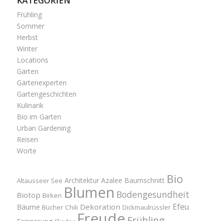
KATEGORIEN
Frühling
Sommer
Herbst
Winter
Locations
Gärten
Gärtenexperten
Gartengeschichten
Kulinarik
Bio im Garten
Urban Gardening
Reisen
Worte
Bio
Architektur
Azalee
Baumschnitt
Altausseer See
Blumen
Bodengesundheit
Biotop
Birken
Efeu
Bäume
Dekoration
Bücher
Chili
Dickmaulrüssler
Freude
Frühling
Erinnerung