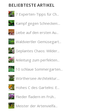
BELIEBTESTE ARTIKEL
7 Experten-Tipps für Ch...
Kampf gegen Schnecken:...
Liebe auf den ersten Au...
Waldviertler Gemüsegart...
Geplantes Chaos: Wilder...
Anleitung zum perfekten...
10 schlaue Sommergarten...
Wörthersee-Architektur:...
Hohes C des Gartelns: E...
Flieder fladern im Früh...
Meister der Artenvielfa...