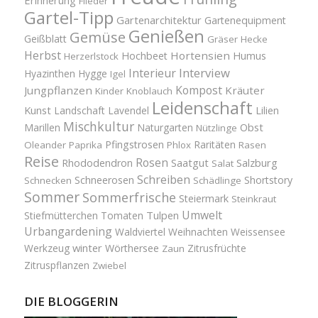
Flieder
Gartel-Tipp
Gartenarchitektur
Gartenequipment
Genießen
Gemüse
Geißblatt
Gräser
Hecke
Herbst
Hortensien
Hochbeet
Humus
Herzerlstock
Interview
Interieur
Hyazinthen
Hygge
Igel
Kompost
Jungpflanzen
Kräuter
Kinder
Knoblauch
Leidenschaft
Kunst
Landschaft
Lavendel
Lilien
Mischkultur
Obst
Marillen
Naturgarten
Nützlinge
Pfingstrosen
Raritäten
Oleander
Paprika
Phlox
Rasen
Reise
Rosen
Saatgut
Salzburg
Rhododendron
Salat
Schreiben
Schneerosen
Shortstory
Schnecken
Schädlinge
Sommer
Sommerfrische
Steiermark
Steinkraut
Umwelt
Tulpen
Stiefmütterchen
Tomaten
Urbangardening
Waldviertel
Weihnachten
Weissensee
winter
Werkzeug
Wörthersee
Zitrusfrüchte
Zaun
Zitruspflanzen
Zwiebel
DIE BLOGGERIN