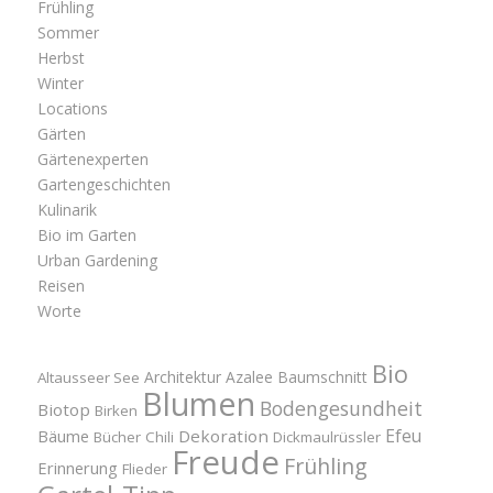
Frühling
Sommer
Herbst
Winter
Locations
Gärten
Gärtenexperten
Gartengeschichten
Kulinarik
Bio im Garten
Urban Gardening
Reisen
Worte
Bio
Architektur
Azalee
Baumschnitt
Altausseer See
Blumen
Bodengesundheit
Biotop
Birken
Efeu
Bäume
Dekoration
Bücher
Chili
Dickmaulrüssler
Freude
Frühling
Erinnerung
Flieder