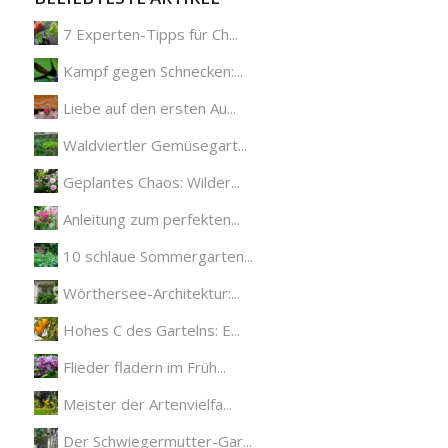
7 Experten-Tipps für Ch...
Kampf gegen Schnecken:...
Liebe auf den ersten Au...
Waldviertler Gemüsegart...
Geplantes Chaos: Wilder...
Anleitung zum perfekten...
10 schlaue Sommergarten...
Wörthersee-Architektur:...
Hohes C des Gartelns: E...
Flieder fladern im Früh...
Meister der Artenvielfa...
Der Schwiegermutter-Gar...