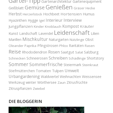
Gartel-Tipp
Gartenarchitektur
Gartenequipment
Genießen
Gemüse
Geißblatt
Gräser
Hecke
Herbst
Hortensien
Hochbeet
Humus
Herzerlstock
Interview
Interieur
Hyazinthen
Hygge
Igel
Kompost
Jungpflanzen
Kräuter
Kinder
Knoblauch
Leidenschaft
Kunst
Landschaft
Lavendel
Lilien
Mischkultur
Obst
Marillen
Naturgarten
Nützlinge
Pfingstrosen
Raritäten
Oleander
Paprika
Phlox
Rasen
Reise
Rosen
Saatgut
Salzburg
Rhododendron
Salat
Schreiben
Schneerosen
Shortstory
Schnecken
Schädlinge
Sommer
Sommerfrische
Steiermark
Steinkraut
Umwelt
Tulpen
Stiefmütterchen
Tomaten
Urbangardening
Waldviertel
Weihnachten
Weissensee
winter
Werkzeug
Wörthersee
Zitrusfrüchte
Zaun
Zitruspflanzen
Zwiebel
DIE BLOGGERIN