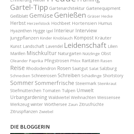
Gartel-Tipp
Gartenarchitektur
Gartenequipment
Genießen
Gemüse
Geißblatt
Gräser
Hecke
Herbst
Hortensien
Hochbeet
Humus
Herzerlstock
Interview
Interieur
Hyazinthen
Hygge
Igel
Kompost
Jungpflanzen
Kräuter
Kinder
Knoblauch
Leidenschaft
Kunst
Landschaft
Lavendel
Lilien
Mischkultur
Obst
Marillen
Naturgarten
Nützlinge
Pfingstrosen
Raritäten
Oleander
Paprika
Phlox
Rasen
Reise
Rosen
Saatgut
Salzburg
Rhododendron
Salat
Schreiben
Schneerosen
Shortstory
Schnecken
Schädlinge
Sommer
Sommerfrische
Steiermark
Steinkraut
Umwelt
Tulpen
Stiefmütterchen
Tomaten
Urbangardening
Waldviertel
Weihnachten
Weissensee
winter
Werkzeug
Wörthersee
Zitrusfrüchte
Zaun
Zitruspflanzen
Zwiebel
DIE BLOGGERIN