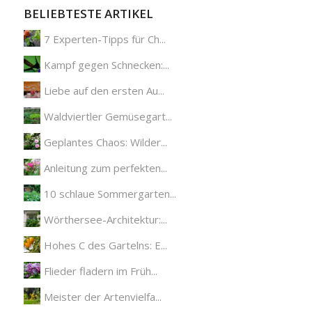
BELIEBTESTE ARTIKEL
7 Experten-Tipps für Ch...
Kampf gegen Schnecken:...
Liebe auf den ersten Au...
Waldviertler Gemüsegart...
Geplantes Chaos: Wilder...
Anleitung zum perfekten...
10 schlaue Sommergarten...
Wörthersee-Architektur:...
Hohes C des Gartelns: E...
Flieder fladern im Früh...
Meister der Artenvielfa...