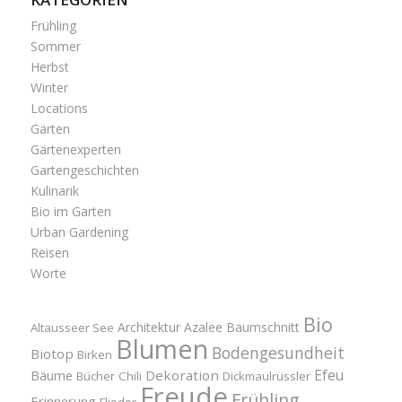
Frühling
Sommer
Herbst
Winter
Locations
Gärten
Gärtenexperten
Gartengeschichten
Kulinarik
Bio im Garten
Urban Gardening
Reisen
Worte
Bio
Architektur
Azalee
Baumschnitt
Altausseer See
Blumen
Bodengesundheit
Biotop
Birken
Efeu
Bäume
Dekoration
Bücher
Chili
Dickmaulrüssler
Freude
Frühling
Erinnerung
Flieder