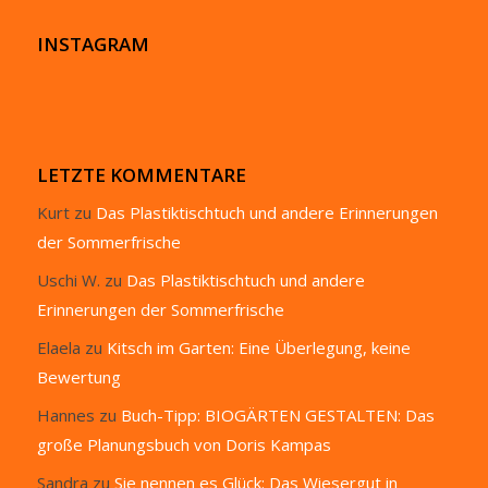
INSTAGRAM
LETZTE KOMMENTARE
Kurt
zu
Das Plastiktischtuch und andere Erinnerungen
der Sommerfrische
Uschi W.
zu
Das Plastiktischtuch und andere
Erinnerungen der Sommerfrische
Elaela
zu
Kitsch im Garten: Eine Überlegung, keine
Bewertung
Hannes
zu
Buch-Tipp: BIOGÄRTEN GESTALTEN: Das
große Planungsbuch von Doris Kampas
Sandra
zu
Sie nennen es Glück: Das Wiesergut in