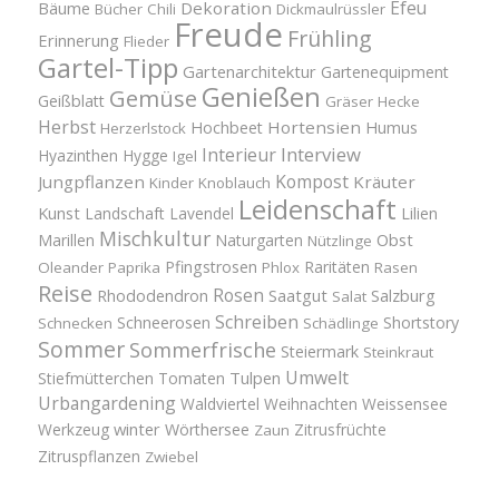
Efeu
Bäume
Dekoration
Bücher
Chili
Dickmaulrüssler
Freude
Frühling
Erinnerung
Flieder
Gartel-Tipp
Gartenarchitektur
Gartenequipment
Genießen
Gemüse
Geißblatt
Gräser
Hecke
Herbst
Hortensien
Hochbeet
Humus
Herzerlstock
Interview
Interieur
Hyazinthen
Hygge
Igel
Kompost
Jungpflanzen
Kräuter
Kinder
Knoblauch
Leidenschaft
Kunst
Landschaft
Lavendel
Lilien
Mischkultur
Obst
Marillen
Naturgarten
Nützlinge
Pfingstrosen
Raritäten
Oleander
Paprika
Phlox
Rasen
Reise
Rosen
Saatgut
Salzburg
Rhododendron
Salat
Schreiben
Schneerosen
Shortstory
Schnecken
Schädlinge
Sommer
Sommerfrische
Steiermark
Steinkraut
Umwelt
Tulpen
Stiefmütterchen
Tomaten
Urbangardening
Waldviertel
Weihnachten
Weissensee
winter
Werkzeug
Wörthersee
Zitrusfrüchte
Zaun
Zitruspflanzen
Zwiebel