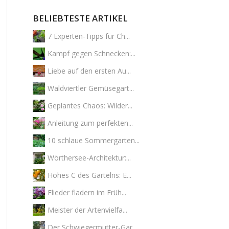
BELIEBTESTE ARTIKEL
7 Experten-Tipps für Ch...
Kampf gegen Schnecken:...
Liebe auf den ersten Au...
Waldviertler Gemüsegart...
Geplantes Chaos: Wilder...
Anleitung zum perfekten...
10 schlaue Sommergarten...
Wörthersee-Architektur:...
Hohes C des Gartelns: E...
Flieder fladern im Früh...
Meister der Artenvielfa...
Der Schwiegermutter-Gar...