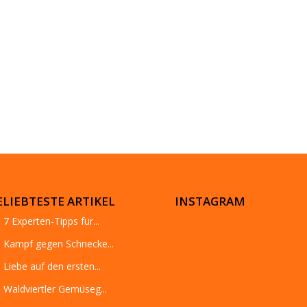
ELIEBTESTE ARTIKEL
INSTAGRAM
7 Experten-Tipps für...
Kampf gegen Schnecke...
Liebe auf den ersten...
Waldviertler Gemüseg...