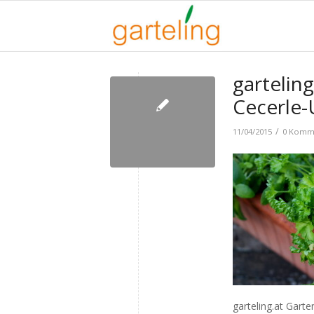
garteling
Cecerle-
/
11/04/2015
0 Komm
garteling.at Garte