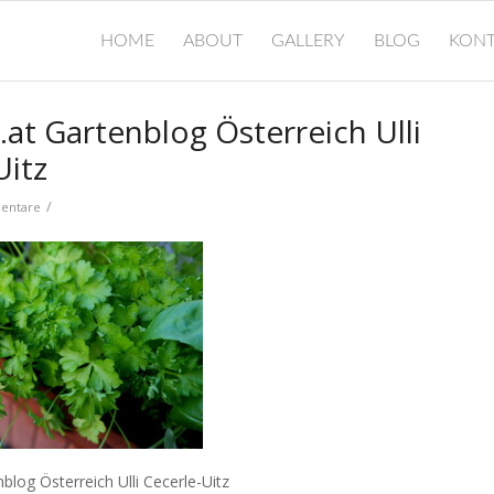
HOME
ABOUT
GALLERY
BLOG
KONT
.at Gartenblog Österreich Ulli
Uitz
/
entare
nblog Österreich Ulli Cecerle-Uitz