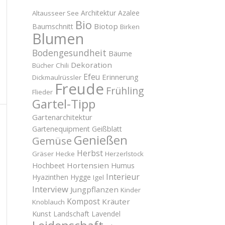
Architektur
Azalee
Altausseer See
Bio
Biotop
Baumschnitt
Birken
Blumen
Bodengesundheit
Bäume
Dekoration
Bücher
Chili
Efeu
Erinnerung
Dickmaulrüssler
Freude
Frühling
Flieder
Gartel-Tipp
Gartenarchitektur
Gartenequipment
Geißblatt
Genießen
Gemüse
Herbst
Gräser
Hecke
Herzerlstock
Hortensien
Hochbeet
Humus
Interieur
Hyazinthen
Hygge
Igel
Interview
Jungpflanzen
Kinder
Kompost
Kräuter
Knoblauch
Kunst
Landschaft
Lavendel