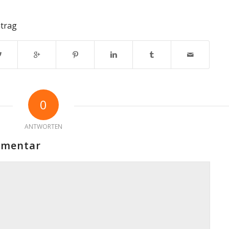
ntrag
0
ANTWORTEN
mmentar