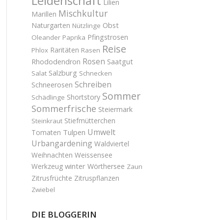
Leidenschaft
Lilien
Mischkultur
Marillen
Obst
Naturgarten
Nützlinge
Pfingstrosen
Oleander
Paprika
Reise
Raritäten
Phlox
Rasen
Rosen
Saatgut
Rhododendron
Salzburg
Salat
Schnecken
Schreiben
Schneerosen
Sommer
Shortstory
Schädlinge
Sommerfrische
Steiermark
Stiefmütterchen
Steinkraut
Umwelt
Tulpen
Tomaten
Urbangardening
Waldviertel
Weihnachten
Weissensee
winter
Werkzeug
Wörthersee
Zaun
Zitrusfrüchte
Zitruspflanzen
Zwiebel
DIE BLOGGERIN