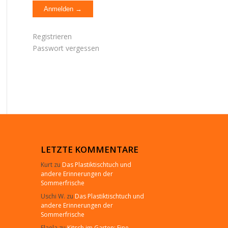
Registrieren
Passwort vergessen
LETZTE KOMMENTARE
Kurt
zu
Das Plastiktischtuch und
andere Erinnerungen der
Sommerfrische
Uschi W.
zu
Das Plastiktischtuch und
andere Erinnerungen der
Sommerfrische
Elaela
zu
Kitsch im Garten: Eine