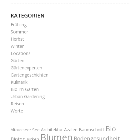
KATEGORIEN
Frühling
Sommer
Herbst
Winter
Locations
Gärten
Gärtenexperten
Gartengeschichten
Kulinarik
Bio im Garten
Urban Gardening
Reisen
Worte
Bio
Architektur
Azalee
Baumschnitt
Altausseer See
Blumen
Bodengesundheit
Biotop
Birken