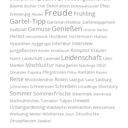
Efeu
Bäume
Dekoration
Bücher
Chili
Dickmaulrüssler
Freude
Frühling
Erinnerung
Flieder
Gartel-Tipp
Gartenarchitektur
Gartenequipment
Genießen
Gemüse
Geißblatt
Gräser
Hecke
Herbst
Hortensien
Hochbeet
Humus
Herzerlstock
Interview
Interieur
Hyazinthen
Hygge
Igel
Kompost
Jungpflanzen
Kräuter
Kinder
Knoblauch
Leidenschaft
Kunst
Landschaft
Lavendel
Lilien
Mischkultur
Obst
Marillen
Naturgarten
Nützlinge
Pfingstrosen
Raritäten
Oleander
Paprika
Phlox
Rasen
Reise
Rosen
Saatgut
Salzburg
Rhododendron
Salat
Schreiben
Schneerosen
Shortstory
Schnecken
Schädlinge
Sommer
Sommerfrische
Steiermark
Steinkraut
Umwelt
Tulpen
Stiefmütterchen
Tomaten
Urbangardening
Waldviertel
Weihnachten
Weissensee
winter
Werkzeug
Wörthersee
Zitrusfrüchte
Zaun
Zitruspflanzen
Zwiebel