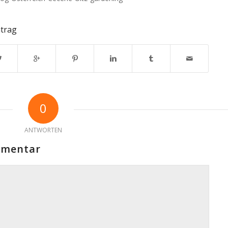
ntrag
0
ANTWORTEN
mmentar