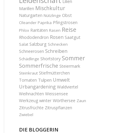
Leidenschaft
Lilien
Mischkultur
Marillen
Obst
Naturgarten
Nützlinge
Pfingstrosen
Oleander
Paprika
Reise
Raritäten
Phlox
Rasen
Rosen
Saatgut
Rhododendron
Salzburg
Salat
Schnecken
Schreiben
Schneerosen
Sommer
Shortstory
Schädlinge
Sommerfrische
Steiermark
Stiefmütterchen
Steinkraut
Umwelt
Tulpen
Tomaten
Urbangardening
Waldviertel
Weihnachten
Weissensee
winter
Werkzeug
Wörthersee
Zaun
Zitrusfrüchte
Zitruspflanzen
Zwiebel
DIE BLOGGERIN