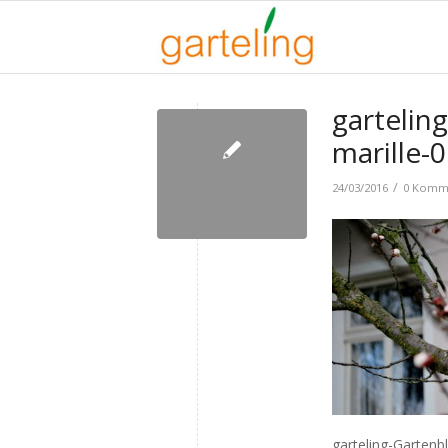
garteling
marille-
/
24/03/2016
0 Komm
garteling-Gartenb