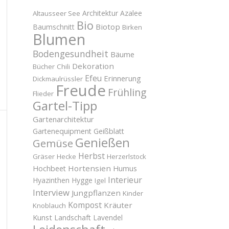
Architektur
Azalee
Altausseer See
Bio
Biotop
Baumschnitt
Birken
Blumen
Bodengesundheit
Bäume
Dekoration
Bücher
Chili
Efeu
Erinnerung
Dickmaulrüssler
Freude
Frühling
Flieder
Gartel-Tipp
Gartenarchitektur
Gartenequipment
Geißblatt
Genießen
Gemüse
Herbst
Gräser
Hecke
Herzerlstock
Hortensien
Hochbeet
Humus
Interieur
Hyazinthen
Hygge
Igel
Interview
Jungpflanzen
Kinder
Kompost
Kräuter
Knoblauch
Kunst
Landschaft
Lavendel