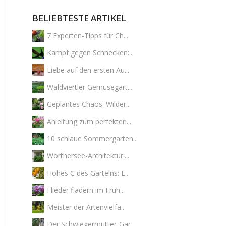
BELIEBTESTE ARTIKEL
7 Experten-Tipps für Ch...
Kampf gegen Schnecken:...
Liebe auf den ersten Au...
Waldviertler Gemüsegart...
Geplantes Chaos: Wilder...
Anleitung zum perfekten...
10 schlaue Sommergarten...
Wörthersee-Architektur:...
Hohes C des Gartelns: E...
Flieder fladern im Früh...
Meister der Artenvielfa...
Der Schwiegermutter-Gar...