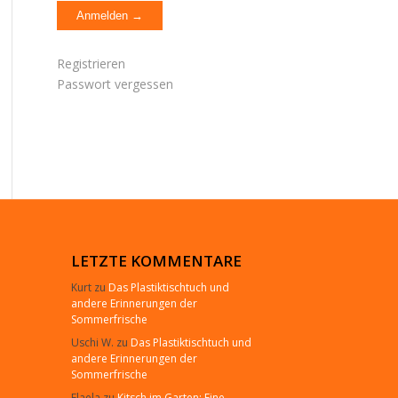
Registrieren
Passwort vergessen
LETZTE KOMMENTARE
Kurt
zu
Das Plastiktischtuch und
andere Erinnerungen der
Sommerfrische
Uschi W.
zu
Das Plastiktischtuch und
andere Erinnerungen der
Sommerfrische
Elaela
zu
Kitsch im Garten: Eine