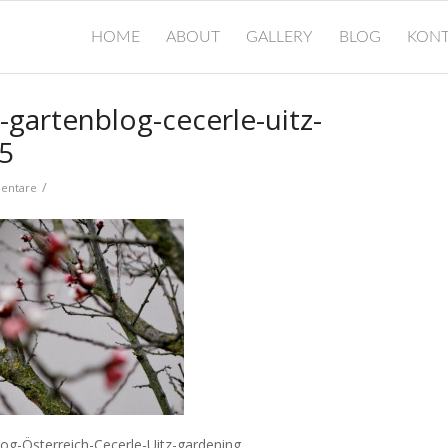
HOME
ABOUT
GALLERY
BLOG
KONT
-gartenblog-cecerle-uitz-
05
/
entare
log-Österreich-Cecerle-Uitz-gardening