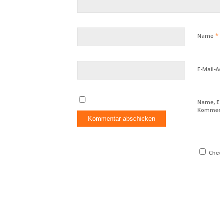
*
Name
E-Mail-
Name, E
Komment
Chec