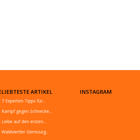
ELIEBTESTE ARTIKEL
INSTAGRAM
7 Experten-Tipps für...
Kampf gegen Schnecke...
Liebe auf den ersten...
Waldviertler Gemüseg...