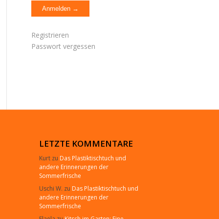
Registrieren
Passwort vergessen
LETZTE KOMMENTARE
Kurt
zu
Das Plastiktischtuch und
andere Erinnerungen der
Sommerfrische
Uschi W.
zu
Das Plastiktischtuch und
andere Erinnerungen der
Sommerfrische
Elaela
zu
Kitsch im Garten: Eine