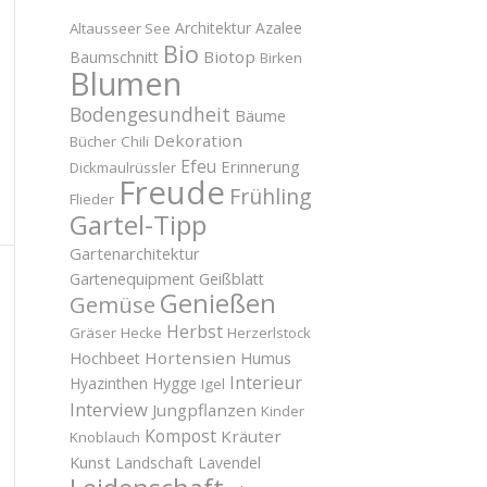
Architektur
Azalee
Altausseer See
Bio
Biotop
Baumschnitt
Birken
Blumen
Bodengesundheit
Bäume
Dekoration
Bücher
Chili
Efeu
Erinnerung
Dickmaulrüssler
Freude
Frühling
Flieder
Gartel-Tipp
Gartenarchitektur
Gartenequipment
Geißblatt
Genießen
Gemüse
Herbst
Gräser
Hecke
Herzerlstock
Hortensien
Hochbeet
Humus
Interieur
Hyazinthen
Hygge
Igel
Interview
Jungpflanzen
Kinder
Kompost
Kräuter
Knoblauch
Kunst
Landschaft
Lavendel