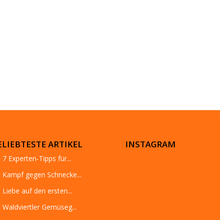
ELIEBTESTE ARTIKEL
INSTAGRAM
7 Experten-Tipps für...
Kampf gegen Schnecke...
Liebe auf den ersten...
Waldviertler Gemüseg...