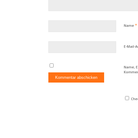
*
Name
E-Mail-
Name, E
Komment
Chec