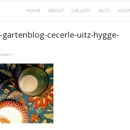
HOME
ABOUT
GALLERY
BLOG
KONT
g-gartenblog-cecerle-uitz-hygge-
/
entare