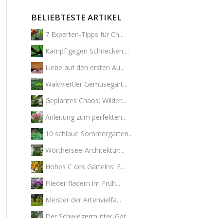
BELIEBTESTE ARTIKEL
7 Experten-Tipps für Ch...
Kampf gegen Schnecken:...
Liebe auf den ersten Au...
Waldviertler Gemüsegart...
Geplantes Chaos: Wilder...
Anleitung zum perfekten...
10 schlaue Sommergarten...
Wörthersee-Architektur:...
Hohes C des Gartelns: E...
Flieder fladern im Früh...
Meister der Artenvielfa...
Der Schwiegermutter-Gar...