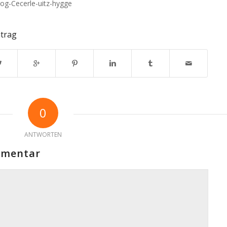
log-Cecerle-uitz-hygge
ntrag
0
ANTWORTEN
mmentar