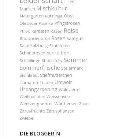
Leidenschaft
Lilien
Mischkultur
Marillen
Obst
Naturgarten
Nützlinge
Pfingstrosen
Oleander
Paprika
Reise
Raritäten
Phlox
Rasen
Rosen
Saatgut
Rhododendron
Salzburg
Salat
Schnecken
Schreiben
Schneerosen
Sommer
Shortstory
Schädlinge
Sommerfrische
Steiermark
Stiefmütterchen
Steinkraut
Umwelt
Tulpen
Tomaten
Urbangardening
Waldviertel
Weihnachten
Weissensee
winter
Werkzeug
Wörthersee
Zaun
Zitrusfrüchte
Zitruspflanzen
Zwiebel
DIE BLOGGERIN