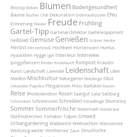
Blumen
Bodengesundheit
Biotop
Birken
Efeu
Bäume
Dekoration
Bücher
Chili
Dickmaulrüssler
Freude
Frühling
Erinnerung
Flieder
Gartel-Tipp
Gartenarchitektur
Gartenequipment
Genießen
Gemüse
Geißblatt
Gräser
Hecke
Herbst
Hortensien
Hochbeet
Humus
Herzerlstock
Interview
Interieur
Hyazinthen
Hygge
Igel
Kompost
Jungpflanzen
Kräuter
Kinder
Knoblauch
Leidenschaft
Kunst
Landschaft
Lavendel
Lilien
Mischkultur
Obst
Marillen
Naturgarten
Nützlinge
Pfingstrosen
Raritäten
Oleander
Paprika
Phlox
Rasen
Reise
Rosen
Saatgut
Salzburg
Rhododendron
Salat
Schreiben
Schneerosen
Shortstory
Schnecken
Schädlinge
Sommer
Sommerfrische
Steiermark
Steinkraut
Umwelt
Tulpen
Stiefmütterchen
Tomaten
Urbangardening
Waldviertel
Weihnachten
Weissensee
winter
Werkzeug
Wörthersee
Zitrusfrüchte
Zaun