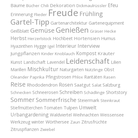
Efeu
Bäume
Dekoration
Bücher
Chili
Dickmaulrüssler
Freude
Frühling
Erinnerung
Flieder
Gartel-Tipp
Gartenarchitektur
Gartenequipment
Genießen
Gemüse
Geißblatt
Gräser
Hecke
Herbst
Hortensien
Hochbeet
Humus
Herzerlstock
Interview
Interieur
Hyazinthen
Hygge
Igel
Kompost
Jungpflanzen
Kräuter
Kinder
Knoblauch
Leidenschaft
Kunst
Landschaft
Lavendel
Lilien
Mischkultur
Obst
Marillen
Naturgarten
Nützlinge
Pfingstrosen
Raritäten
Oleander
Paprika
Phlox
Rasen
Reise
Rosen
Saatgut
Salzburg
Rhododendron
Salat
Schreiben
Schneerosen
Shortstory
Schnecken
Schädlinge
Sommer
Sommerfrische
Steiermark
Steinkraut
Umwelt
Tulpen
Stiefmütterchen
Tomaten
Urbangardening
Waldviertel
Weihnachten
Weissensee
winter
Werkzeug
Wörthersee
Zitrusfrüchte
Zaun
Zitruspflanzen
Zwiebel