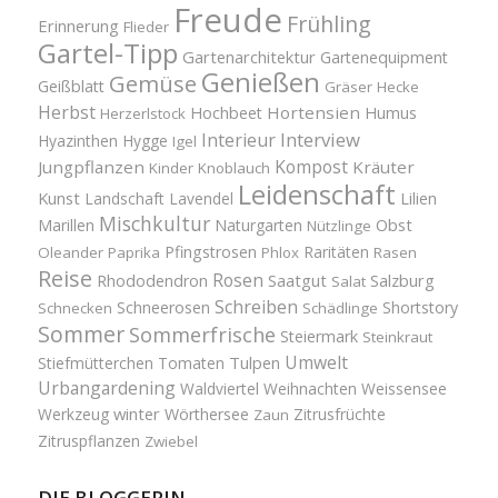
Freude
Frühling
Erinnerung
Flieder
Gartel-Tipp
Gartenarchitektur
Gartenequipment
Genießen
Gemüse
Geißblatt
Gräser
Hecke
Herbst
Hortensien
Hochbeet
Humus
Herzerlstock
Interview
Interieur
Hyazinthen
Hygge
Igel
Kompost
Jungpflanzen
Kräuter
Kinder
Knoblauch
Leidenschaft
Kunst
Landschaft
Lavendel
Lilien
Mischkultur
Obst
Marillen
Naturgarten
Nützlinge
Pfingstrosen
Raritäten
Oleander
Paprika
Phlox
Rasen
Reise
Rosen
Saatgut
Salzburg
Rhododendron
Salat
Schreiben
Schneerosen
Shortstory
Schnecken
Schädlinge
Sommer
Sommerfrische
Steiermark
Steinkraut
Umwelt
Tulpen
Stiefmütterchen
Tomaten
Urbangardening
Waldviertel
Weihnachten
Weissensee
winter
Werkzeug
Wörthersee
Zitrusfrüchte
Zaun
Zitruspflanzen
Zwiebel
DIE BLOGGERIN